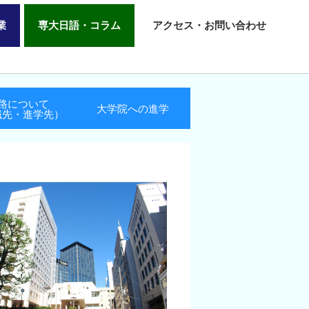
業
専大日語・コラム
アクセス・お問い合わせ
路について
大学院への進学
職先・進学先）