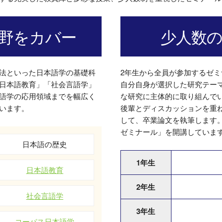
野をカバー
少人数
法といった日本語学の基礎科
2年生から全員が参加するゼ
日本語教育」「社会言語学」
自分自身が選択した研究テー
語学の応用領域までを幅広く
な研究に主体的に取り組んで
います。
後輩とディスカッションを重
して、卒業論文を執筆します
ゼミナール」を開講していま
日本語の歴史
1年生
日本語教育
2年生
社会言語学
3年生
コーパス日本語学