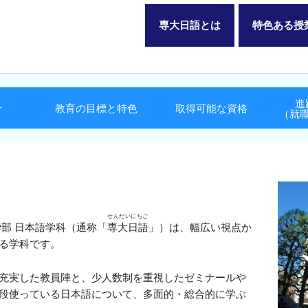
専大日語とは
特色ある授
進
介
教育の目標と特色
取得可能な資格
（就
せんだいにちご
部 日本語学科（通称「
専大日語
」）は、幅広い視点か
る学科です。
充実した教員陣と、少人数制を重視したゼミナールや
段使っている日本語について、多面的・総合的に学ぶ