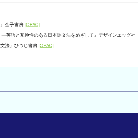
説』金子書房
[OPAC]
第二 ―英語と互換性のある日本語文法をめざして』デザインエッグ社
の文法』ひつじ書房
[OPAC]