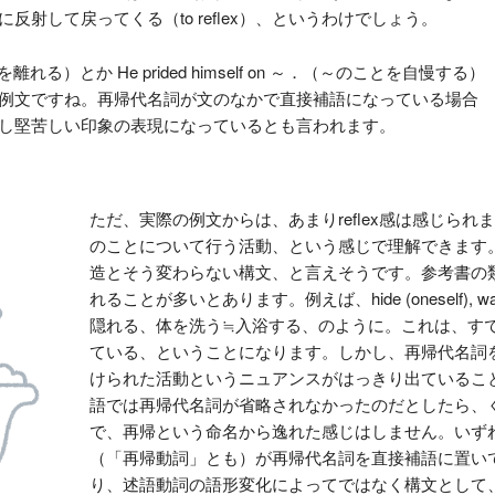
射して戻ってくる（to reflex）、というわけでしょう。
able.（座を離れる）とか He prided himself on ～．（～のことを自慢する）
例文ですね。再帰代名詞が文のなかで直接補語になっている場合
し堅苦しい印象の表現になっているとも言われます。
ただ、実際の例文からは、あまりreflex感は感じら
のことについて行う活動、という感じで理解できます
造とそう変わらない構文、と言えそうです。参考書の
れることが多いとあります。例えば、hide (oneself), wa
隠れる、体を洗う≒入浴する、のように。これは、す
ている、ということになります。しかし、再帰代名詞
けられた活動というニュアンスがはっきり出ているこ
語では再帰代名詞が省略されなかったのだとしたら、ぐっ
で、再帰という命名から逸れた感じはしません。いず
（「再帰動詞」とも）が再帰代名詞を直接補語に置い
り、述語動詞の語形変化によってではなく構文として