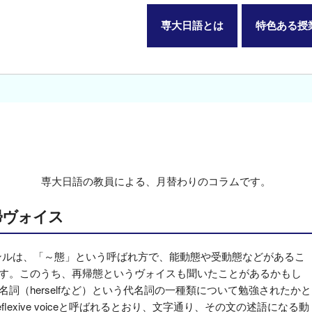
専大日語とは
特色ある授
専大日語の教員による、月替わりのコラムです。
帰ヴォイス
ャンルは、「～態」という呼ばれ方で、能動態や受動態などがあるこ
す。このうち、再帰態というヴォイスも聞いたことがあるかもし
詞（herselfなど）という代名詞の一種類について勉強されたかと
exive voiceと呼ばれるとおり、文字通り、その文の述語になる動