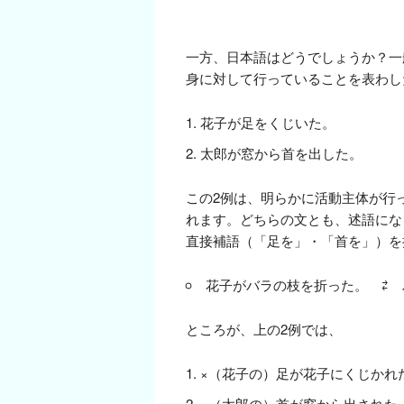
一方、日本語はどうでしょうか？一
身に対して行っていることを表わし
花子が足をくじいた。
太郎が窓から首を出した。
この2例は、明らかに活動主体が行
れます。どちらの文とも、述語にな
直接補語（「足を」・「首を」）を
花子がバラの枝を折った。 ⇄
ところが、上の2例では、
×（花子の）足が花子にくじかれ
×（太郎の）首が窓から出された