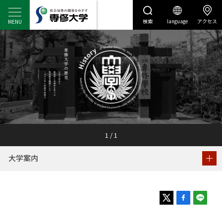
検索
language
アクセス
センディナビ
センディナビTOP
1
/
1
大学案内