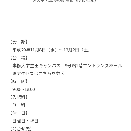
専大玉名高校の開校式（昭和41年）
【会 期】
平成29年11月8日（水）～12月2日（土）
【会 場】
専修大学生田キャンパス 9号館1階エントランスホール
※アクセスは
こちらを参照
【時 間】
9:00～18:00
【入場料】
無 料
【休 日】
日曜日・祝日
【問合せ先】