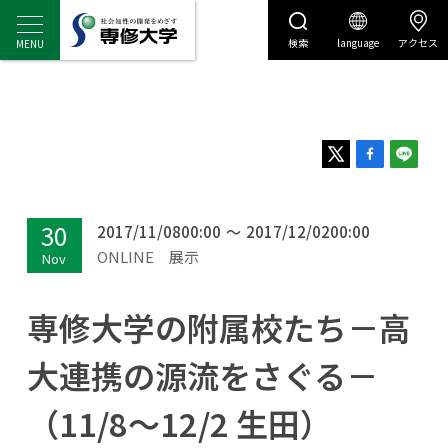
検索
language
アクセス
センディナビ
センディナビTOP
30
2017/11/08
00
:
00
～
2017/12/02
00
:
00
ONLINE
展示
Nov
専修大学の附属校たち－高
大連携の源流をさぐる－
（11/8～12/2 生田）