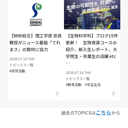
【NHK総合】理工学部 奈良
【生物科学科】ブログ10件
教授がニュース番組「てれ
更新！ 生物資源コースの
まさ」の取材に協力
紹介、新入生レポート、大
学院生・卒業生の活躍 etc
2026.07.16
THU
…
トピックス一覧
研究活動
2026.07.16
THU
トピックス一覧
教育活動
学生生活
こちら
過去のTOPICSは
から