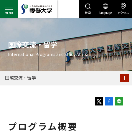
検索
language
アクセス
センディナビ
センディナビTOP
国際交流・留学
プログラム概要