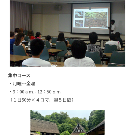
集中コース
・月曜～金曜
・9：00 a.m. - 12：50 p.m.
（１日50分×４コマ、週５日間）