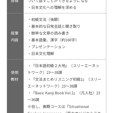
目標
ついて話すことができるようになる
・日本文化への理解を深める
・初級文法（後期）
・基本的な日常会話と聞き取り
授業
・簡単な文章の読み書き
内容
・基本語彙、漢字（約160字）
・プレゼンテーション
・日本文化理解
・『日本語初級２大地』（スリーエーネッ
使用
トワーク）23～38課
教材
・『文法まとめリスニング初級2』（スリー
エーネットワーク）23～38課
・『Basic Kanji Book Vol.2』（凡人社）23
～36課
※但し、春期コースは『Situational