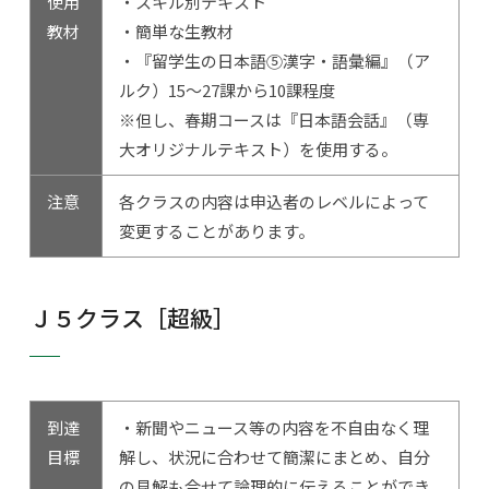
使用
・スキル別テキスト
教材
・簡単な生教材
・『留学生の日本語⑤漢字・語彙編』（ア
ルク）15～27課から10課程度
※但し、春期コースは『日本語会話』（専
大オリジナルテキスト）を使用する。
注意
各クラスの内容は申込者のレベルによって
変更することがあります。
Ｊ５クラス［超級］
到達
・新聞やニュース等の内容を不自由なく理
目標
解し、状況に合わせて簡潔にまとめ、自分
の見解も合せて論理的に伝えることができ