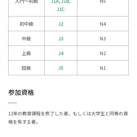
入門～初級
J1A, J1B,
N5
J1C
初中級
J2
N4
中級
J3
N3
上級
J4
N2
超級
J5
N1
参加資格
12年の教育課程を修了した者、もしくは大学生と同等の資
格を有する者。