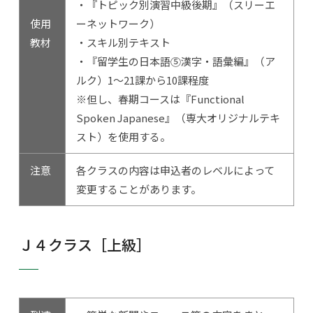
・『トピック別演習中級後期』（スリーエ
使用
ーネットワーク）
教材
・スキル別テキスト
・『留学生の日本語⑤漢字・語彙編』（ア
ルク）1～21課から10課程度
※但し、春期コースは『Functional
Spoken Japanese』（専大オリジナルテキ
スト）を使用する。
注意
各クラスの内容は申込者のレベルによって
変更することがあります。
Ｊ４クラス［上級］