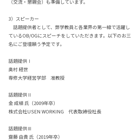
（交流・懇親会）も準備しています。
3）スピーカー
話題提供者として、弊学教員と各業界の第一線で活躍し
ているOB/OGにスピーチをしていただきます。以下のお三
名にご登壇願う予定です。
話題提供Ⅰ
奥村 経世
専修大学経営学部 准教授
話題提供Ⅱ
金 成植 氏（2009年卒）
株式会社USEN WORKING 代表取締役社長
話題提供Ⅲ
齋藤 由貴 氏（2019年卒）