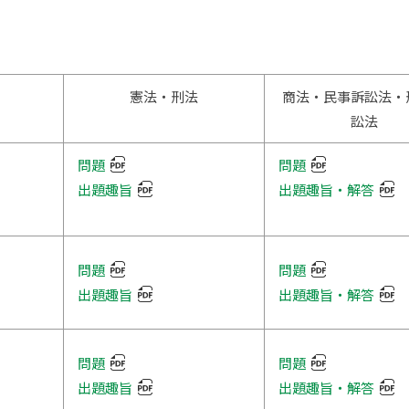
【SDGs】応用演習（社会情報）
【SDGs】リテラシー演習
憲法・刑法
商法・民事訴訟法・
【SDGs】ソーシャル・ウェルビー
イング・プロジェクト
訟法
【SDGs】【防災地理学に関する講
演会等での講演】公開講演会「最近
問題
問題
の自然災害の動向と地理学における
災害への取り組み」
出題趣旨
出題趣旨・解答
【SDGs】ネットワーク情報学部の
学士課程
【SDGs】災害復興に関する研究
問題
問題
出題趣旨
出題趣旨・解答
【SDGs】ゼミナール（経営学部
岩田 弘尚）
【SDGs】管理会計
問題
問題
出題趣旨
出題趣旨・解答
【SDGs】ベンチャービジネス論