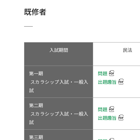
2002年度
テニス部
法科大学院入試情報
既修者
広報誌の年間購読
東洋伝拳法部
virtualoc
日本拳法部
入試期間
民法
馬術部
バスケットボール
第一期
問題
バドミントン部
スカラシップ入試・一般入
出題趣旨
試
バレーボール部
第二期
問題
ハンドボール部
スカラシップ入試・一般入
出題趣旨
試
フィギュアスケー
第三期