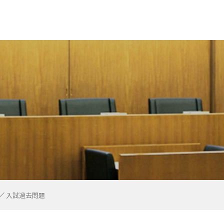
ビ
修大学 「社会知性
避難学生への支援
T I 専修大学 日本
ル背景・
地震に対する本学
ピック2024にチ
 専修大学応援サ
公的機関（大型プ
能な開発目標（Ｓ
rospective
の取り組みについ
及び諸注意につい
学金の申請方法に
トリプル・サポ
形成支援課利用・
新型コロナウイルス感染症に関する
大学院リカレント教育プログラムと
専修大学におけるＳＤＧｓの取り組
Japanese Language and Culture
ンツ
講生
ス教育プログラム
及び管理について
ー
センター概要
献の方針
スコンソーシアム
パス紹介
金制度
タント他
国人留学生へ
ジュール）
わせ一覧
用
スメント対策室
手続き
ィア推進委員会
ア形成支援
談
センター
課のご案内
要
大学の取り組み
キャンパス・ハラスメント対策室
個人情報保護方針
障がい学生支援の取り組みについて
ニュース専修
広報アーカイブ
2027年度 職員採用情報
専修のゼミナール
学部紹介
学部紹介
経営学部
学部紹介
学部紹介
学部紹介
学部紹介
学部紹介
学部紹介
大学院特設サイトTOP
INFORMATION
経済学研究科TOP
法学研究科TOP
文学研究科TOP
経営学研究科TOP
商学研究科TOP
任期制助手
大学院単位認定・成績評価・学位
事務窓口・授業時間
大学院入学案内
心理教育相談室
ごあいさつ・本学の概要
カリキュラム・シラバス
学習支援
入学ガイド・募集要項・説明会
INFORMATION
教職課程
INFORMATION
科学研究費助成事業について
研究助成・研究員制度
社会科学研究所
会計学研究所
今村法律研究室
経営研究所
商学研究所
人文科学研究所
法学研究所
自然科学研究所
TOPICS
産官学および地域連携＿2026年度
公開講座一覧
プログラム概要
About the BCL Program
学部間相互履修案内
データ・コレクション
INFORMATION
団体一覧
学園祭
懸賞論文・文芸作品コンクール
問題解決型チャレンジプログラム
専大ベンチャービジネスプログラム
講座紹介
ＴＯＰＩＣＳ ０１
入試制度（入試方式から選ぶ）
オープンキャンパス
高校教員の方へ
専修人の本
広告
概要
水泳教室（競泳）
「弓道教室」お申込み
igence）の開発」推
or Ukrainian
グラム 文法チェ
ンプレート
生
本学の対応について
は
み
Program
P
認定・学位授与、
オープンバッジ」
公的機関（科学研
標（ＳＤＧｓ）と
動コンソーシアム
s Program（留学支
JLC）プログラ
e and Culture
障がい学生支援に
どへの注意喚起に
JASSO）奨学
特定個人情報の適正な取扱いに関す
専修大学における障がい学生支援に
国際コミュニケーション学部パンフ
【SDGs】労働総研 賃金・最賃問題
TOEIC®講座（神田キャンパス開
Program Schedule & Estimated
入学年度別・年度ごとの平均履修単
Senshu Freshman Meetup ～新入
法律総合講座（法律科目入門講座Ⅰ
ンティティ
り組み
的な情報
センター
員からの寄稿）
国際交流の特徴
ディツアー
規程（抄）
E
サークル
情報
課授業）
プログラム
けガイダンス
net)
料
要項
学生の取り組み
相談方法
専大校友を訪ねて
「AERA」大学紹介
契約職員採用情報
ゼミを探す
現代経済学科
法学部フォーラム(パンフレット)
経営学部 学部長インタビュー
学部長挨拶
文学部パンフレット
教育充実推進募金のお願い
人間科学部パンフレット
経済学部経済学科
経済学研究科
EVENTS
修士課程
法学専攻
日本語日本文学専攻
経営学研究科紹介
商学研究科紹介
日本学術振興会特別研究員
大学院資格課程等
学事暦
試験制度・日程
専修大学大学院履修証明プログラム
ご相談内容
３つのポリシー
成績評価、進級・修了要件
授業・進路・健康に係る支援
入学者選抜試験概要
EVENTS
取得可能な免許状
EVENTS
科学研究費助成事業_2026年度
研究助成・研究員制度＿2026年度
最新情報
会計学研究所ONLINE
今村力三郎小伝
最新情報
最新情報
人文科学研究所ONLINE
法学研究所ONLINE
最新情報
INFORMATION
産官学および地域連携＿2025年度
コーススケジュール・費用
Apply to the BCL Program
EVENTS
学術文化会
海外研修・国際交流奨励生
取組テーマ
起業家紹介 ～井口 慧～
ＴＯＰＩＣＳ ０２
入試制度（学部・学科で選ぶ）
キャンパスツアー
専修大学説明会
専修人の本＿2026年度
広告＿2023年度
トピックス
剣道教室
「居合道教室」お申込み
T II 専修大学 日
施、入学者受入
員会との協定）
学支援新制度
る基本方針
関する基本方針
レット
研究部会 （部会責任者）
講）
Costs
位数
生プレ交流会～
期）
ログラム 文法チ
部）
ス教育プログラム
民間機関（公益法
（令和7年度研究
ンジプログラム
発行控」の電子化
不正行為者処分規
スメント防止に対
ログラム・インタ
ア・サポートプロ
キャンパス・ハラスメント防止に対
保有個人データの利用目的および第
週刊ダイヤモンド連載企画「社会知
大学院修士課程「外国人留学生サポ
大学院入学試験における日本語能力
【SDGs】地方自治問題研究機構
TOEIC®講座（生田キャンパス開
入学年度別・年度ごとの平均修得単
法律総合講座（法律科目入門講座Ⅱ
スメント対策室
学
告・財務情報
業
センター
ム
アクセス方針
ＳＤＧｓ行動理念
メッセージ
グラム
交流プログラム
ス）
いて
組み
体的な取り組み
学省ほか）
ンについて
記録
フォーム
障がい者支援の具体的な取り組み
健康フラッシュ
情報公開
ゼミを知る
生活環境経済学科
法律学科
経営学部 ゼミナール紹介
商学部ゼミナール
学部長メッセージ
ネットワーク情報学部パンフレット
心理学科（2026年度以降入学者）
座談会
法学部法律学科
法学研究科
TOPICS
博士後期課程
民法学専攻／公法学専攻
英語英米文学専攻
専攻とコース
商学専攻
大学院単位互換制度
大学院ファイナンシャル・プラン
開室時間のご案内
教員紹介
学費・奨学金
入試結果
TOPICS
免許状を取得するための所要資格
TOPICS
科学研究費助成事業_2025年度
研究助成・研究員制度＿2025年度
研究所の概要と歴史
研究所の理念と目的
今村力三郎訴訟記録
研究所紹介
商学研究所について
研究所の歴史・組織
刊行物
所員紹介
EVENTS
産官学および地域連携＿2024年度
応募要領
Application Process
Program Costs & Scholarship
体育会
各種啓発セミナー
体験談
起業家紹介 ～西岡 貴史～
ＴＯＰＩＣＳ ０３
大学入学共通テスト利用入学試験
入試直前対策講座
出張授業
専修人の本＿2025年度
広告＿2022年度
過去の上映
ハンドボール教室
「合気道教室（競泳）」お申込み
ベル
会主催）
する取り組み
三者提供について
性のチカラ」
ート制度」
の確認方法
研究プロジェクト
講）
位数
期）
ット
T III 専修大学 日本
グラム 文法チェ
ス教育プログラム
チャレンジプログ
スメント防止のた
キャンパス・ハラスメント防止のた
WEBサイトにおける個人情報の取扱
【SDGs】自治労連（日本自治体労
異文化理解講座 ～韓国を学ぼう！
院等）
について
貸出し
の学び
リ
自治体など）
（終了研究拠点）
活動
udy Lounge
学プログラム
流会館タイムズ
change Program
行
語教育研究室
程（抄）
援実施者数
刻表
NFORMATION
等
・SKV)
ンジプログラム
ール
依頼
ネス会員
障がい学生数受入れ実績
緑地帯
テレビCM
ゼミONLINE
国際経済学科
政治学科
経営学部 パンフレット
マーケティング学科
教育研究上の目的
ネットワーク情報学科
心理学科（2019～2025年度入学者）
日本語学科
商学部マーケティング学科
文学研究科
開講科目・シラバス
開講科目・シラバス
哲学専攻
開講科目・シラバス
会計学専攻
各種助成制度
各種統計・学位授与等の情報
証明書発行
大学院進学相談会
お申込み方法(カウンセリング)
証明書発行
入試過去問題
カリキュラムの特色
科学研究費助成事業_2024年度
研究助成・研究員制度＿2024年度
組織紹介
研究活動
今村法律研究室報
研究活動
活動内容
研究所の活動
活動報告
活動内容
産官学および地域連携＿2023年度
インフォメーション
Information
学修行動・実態データ
連合県人会
各種イベント・講座
成果発表会
起業家紹介 ～原口 友槻～
法律総合講座（法曹実力講座Ⅰ期）
ＴＯＰＩＣＳ ０４
一般選抜
入試相談会
大学説明会
専修人の本＿2024年度
広告＿2021年度
PR・学生プロジェクト
チアリーディング
めに
いについて
働組合総連合） 人事・給与研究会
～
T IV 専修大学 日
n Japan:
【SDGs】同一価値労働同一賃金原
に関する体制・取
ス教育プログラム
がい学生への就職
保有個人データの開示および訂正等
経営学部 Annual Meeting（卒業生
入学者受入れの方針（アドミッショ
授業に関する学生アンケート実施状
学校推薦型選抜・総合型選抜・特別
ログラム 文法チ
ジュール）
整備の基本方針
科の特色
制度
ER
ム
ポート
研修館
連絡の流れ
アクセス
紹介
サービス
奨学金
ジネスプログラム
活躍する卒業生
力
ボール部
外部相談機関のご紹介
障がい学生支援室アクセス
科研費採択研究から『知の発信』
キャンパス探訪
経済学科（2019年度以前入学者）
卒業後の進路と就職支援
会計学科
卒業後の進路と就職支援
社会学科（2026年度以降入学者）
異文化コミュニケーション学科
二部の強み
経営学研究科
論文一覧
論文一覧
歴史学専攻
論文一覧
開講科目・シラバス
大学院の学費
大学院学生募集要項等
お申込み方法(心理検査)
入学手続者へ
履修方法
科学研究費助成事業_2023年度
研究助成・研究員制度＿2023年度
活動内容
教育活動
法律相談
刊行物
刊行物
規程
出版物
産官学および地域連携＿2022年度
空港からのアクセス
Access
他団体
受入先募集
プレゼンテーション大会結果
法律総合講座（法曹実力講座Ⅱ期）
ＴＯＰＩＣＳ ０５
進学相談会
大学見学会
専修人の本＿2023年度
広告＿2020年度
映画を見た感想
少林寺拳法教室
 and Language
則に基づく新たな賃金制度と法の研
の請求手続について
の集い）
ン・ポリシー）
況
入学試験
究－男女間賃金格差の解消へ（科研
基盤研究B）
留学・国際交流フ
運賃割引証（学割
援新制度に関する
教育課程編成・実施の方針（カリキ
大学院科目等履修生・聴講生・研究
スーパーヴィジョンの申し込み（修
RT V 専修大学 日本
ム
制
Eスタンプ
告書
ド
びの違い
動状況
語教育研究室
ットフォーム等
ム
ム
ップ
スメントコラム
プログラム
相談及び措置等の流れ
専大とともに神田神保町探索
経済学部での学び
アカデミック・コンシェルジュ
経営学部 データ
商学部データ
総合型選抜
社会学科（2019～2025年度入学者）
卒業後の進路と就職支援
二部学生生活
商学研究科
教員紹介
教員紹介
地理学専攻
教員紹介
論文一覧
奨学金
教育実習・介護等の体験
科学研究費助成事業_2022年度
研究助成・研究員制度＿2022年度
刊行物・資料
研究会
知の発信（公開資料）
お問い合わせ
植物アルバム
産官学および地域連携＿2021年度
FAQ
FAQ
成績評価の分布
公認サークル
過去の取り組み
公務員試験講座（神田開講）
ＴＯＰＩＣＳ ０６
入学試験要項/出願書類
入試説明会
専修人の本＿2022年度
広告＿2019年度
テニス教室
onal House
ュラム・ポリシー）
生
了生向け）
グラム 文法チェ
らのご寄付
【SDGs】パルシステム 市民活動
入試過去問題
助成基金 運営委員会 委員
ビジネスデザイン学科（2026年度以
卒業認定・学位授与の方針（ディプ
国際コミュニケーション学部ゼミナ
スペシャルコンテンツ(研究科長座
検評価
関
・評価
み
lery
ム
講座）
内
施設）
学金
キャンパス・ハラスメントコラム
経済学部ONLINE
法学部ゼミナール
卒業後の進路・就職先
ネットワーク情報学部プロジェクト
卒業後の進路と就職支援
教員紹介
社会学専攻
教員紹介
教育ローン
修了者の進路状況
相談室スタッフ
教職課程サポート体制
科学研究費助成事業_2021年度
研究助成・研究員制度＿2021年度
研究所員の皆様へ
刊行活動
所員専用（学内のみ）
申請書類（学内のみ）
産官学および地域連携＿2020年度
学生部長賞
公務員試験講座（生田開講）
ＴＯＰＩＣＳ ０７
専修人の本＿2021年度
広告＿2018年度
アーチェリー教室(1)(2)
降入学者）
ロマ・ポリシー）
ール
談会・修了生メッセージ等)
T VI 専修大学 日
【SDGs】自治体戦略2040構想合同
ログラム 文法チ
研究会
教員の養成の状況についての情報の
学支援に関する情
大学（平成29年
ルビーイング研
ビジネスデザイン学科（2019～2025
大学院オリエンテーションガイダン