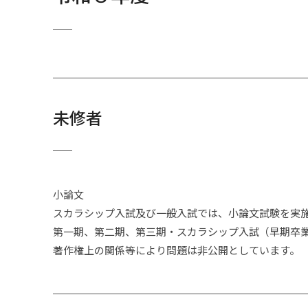
学生生活ONLINE
2011年度
少林寺拳法部
東京12大学オフィシャルサイト
箱根駅伝応援サイト
2010年度
水泳部
資料請求(入学ガイド)
2009年度
スキー部
高校教員の方へ
2008年度
スピードスケート
未修者
受験生の保護者・保証人の方へ
2007年度
相撲部
入学センターインフォメーション
2006年度
カヌー部
FAQ よくあるご質問
小論文
2005年度
ソフトテニス部
スカラシップ入試及び一般入試では、小論文試験を実
お問い合わせ
第一期、第二期、第三期・スカラシップ入試（早期卒
2004年度
体操部
入学試験要項（入学ガイドからのリ
著作権上の関係等により問題は非公開としています。
ンク用）
2003年度
卓球部
大学院入試情報