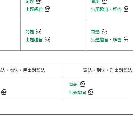
問題
問題
出題趣旨
出題趣旨・解答
【SDGs】ソーシャルビジネスの研
究
【SDGs】商学部の学士課程
問題
問題
出題趣旨
出題趣旨・解答
【SDGs】関係性マーケティングお
よび地域マーケティング（2019年カ
リまではリレーションシップマーケ
ティングⅠ・Ⅱ）
【SDGs】ゼミナールにおける地域
民法・商法・民事訴訟法
コミュニティと連携した地域資源の
憲法・刑法・刑事訴訟法
発掘・発信
【SDGs】地域情報のデジタルアー
問題
カイブ化と地域活性化：神田神保町
出題趣旨
を事例にした効果的な収集・共有・
発信の方法の検討
【SDGs】地域商業・商店街の持続
可能性・多様性・コミュニティ対応
力に関する研究（科研費などによる
共同研究）
【SDGs】食品ロス削減のための社