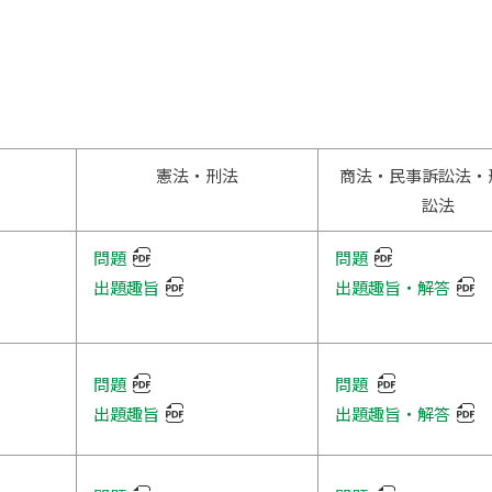
【SDGs】労働NPOでの活動
お申込み
【SDGs】再生可能エネルギー普及
と法制度
【SDGs】「ジェンダー知性」の開
発を目指して
憲法・刑法
商法・民事訴訟法・
【SDGs】生物多様性条約（CBD）
訟法
と遺伝資源・伝統的知識に関するア
クセス及び利益配分
部
問題
問題
【SDGs】組織の持続性の研究とそ
の発信
出題趣旨
出題趣旨・解答
【SDGs】教養テーマゼミナール
【SDGs】女性起業家の実情把握と
問題
問題
支援策に関する研究
出題趣旨
出題趣旨・解答
【SDGs】フェアトレード商品のプ
ロモーション
ト部
【SDGs】ソーシャル・ビジネス