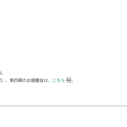
会活動
【SDGs】地域商業・商店街振興、
まちづくりのための社会活動
同好会
【SDGs】公設卸売市場の運営
部
【SDGs】ラオス国内における簿記
教育の発展・普及－ラオス語による
簿記テキストの開発と簿記検定試験
の実施支援－
【SDGs】東南アジア・南アジアに
おける中小企業のサプライチェーン
施。
マネジメント構築
業）、第四期の出題趣旨は、
こちら
。
【SDGs】国際学会で自然災害対策
に関する我が国の研究状況を紹介
【SDGs】【防災地理学に関する講
演会等での講演】公開講演会「激甚
化する風水害にどう対応するか」
【SDGs】高校教員対象研修プログ
ラム