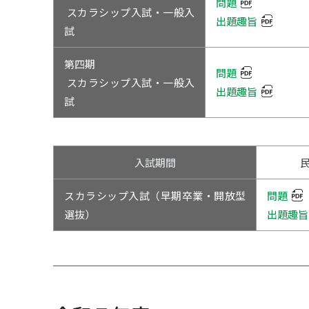
問題
フェンシング部
スカラシップ入試・一般入
出題趣旨
試
ボウリング部
第四期
問題
ボクシング部
スカラシップ入試・一般入
出題趣旨
試
ホッケー同好会
ボディビル部
入試期間
野球部
スカラシップ入試（早期卒業・開放型
問題
選抜）
出題趣旨
ヨット部
ラグビー部
陸上競技部