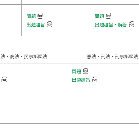
【SDGs】環境経営論
問題
問題
出題趣旨
出題趣旨・解答
【SDGs】SDGsに基づく持続的価値
創造のための会計
【SDGs】社会知性を開発するキャ
リアデザインPBLプログラム
民法・商法・民事訴訟法
憲法・刑法・刑事訴訟法
【SDGs】2019・2020年度課題解決
型インターンシップ テーマ「川崎寺
子屋食堂の日曜イベントの企画・開
問題
催」
出題趣旨
【SDGs】2020年度課題解決型イン
ターンシップ テーマ「パラスポーツ
の応援商品開発～デザイン（ロゴや
イラスト）の構築～」
【SDGs】2020年度課題解決型イン
ターンシップ テーマ「外国人留学生
向け一人暮らしのサポートツールの
開発」
【SDGs】2019,2020年度課題解決型
インターンシップ テーマ「日本人ペ