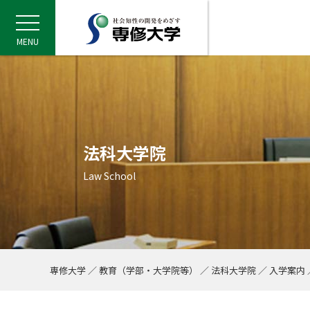
センディナ
専修大学・石巻専
ウクライナからの
<**JLC**> PAR
専修大学バーチャ
令和6年能登半島
パリ五輪・パラリン
第101回箱根駅伝
採択・選定事業：
専修大学×持続可
Information for P
障がい学生支援室
キャンパスマナー
令和8年度 各種奨
専修の進路支援（
卒業後のキャリア
大学概要
教育（学部・大学院等）
研究
社会連携
国際交流・留学
学生生活
進路支援
入学案内
SENSHU ONLINE
専大スポーツ
建学の精神・理念
学長挨拶
大学基本情報
大学の取り組み
神田キャンパス
大学を知るコンテ
情報公開
法人役員等
採用情報
専修の学び方
学部
大学院
法科大学院TOP
資格課程
科目等履修生・聴
Siデータサイエン
研究者情報・実績
公的研究費の運営
研究機関・センタ
社会知性開発研究
INFORMATION
社会連携・社会貢
千代田区キャンパ
各種連携活動
講座一覧
サテライトキャン
INFORMATION
国際交流センター
留学プログラム
留学のための奨学
キャンパスアシス
本学に在籍する外
プログラム一覧
INFORMATION
学事暦（年間スケ
授業・履修情報
転部科について
事務部門お問い合
学習環境・施設利
学則
保健室のご案内
学生相談室
キャンパス・ハラ
学費
課外活動に関する
専修大学ボランテ
INFORMATION
専修大学のキャリ
キャリア・就職相
エクステンション
キャリア形成支援
採用活動方針
INFORMATION
大学院入学案内
入学者選抜試験概
virtualoc
ニュース専修
広告・出版
TOPICS
部・同好会一覧
体育施設一覧
スポーツ教室
（Socio-Intell
について／Support f
語・日本事情プロ
PowerPointテ
の対応について
ャレンジする専大
イト
ロジェクト）
ＤＧｓ）
Students
て
て
ついて
ート）
卒業生のご協力
進募金
Students
ックシート
センディナビTO
三つの方針（卒業
専修の進路支援（トリプル・サポ
デジタル証明書「
採択・選定事業：
持続可能な開発目
県立高校生学習活
Language Skill
日本語・日本事情（
Japanese Languag
専修大学における
事故やトラブルな
日本学生支援機構（
建学の精神とビジョン
専修の学び方
研究基本方針
社会連携・社会貢献の方針
国際交流の取り組み
学事暦
学部入試情報
INFORMATION
ニュース・試合結果
21世紀ビジョン
ビジュアルアイデ
環境・安全への取
生田キャンパス
専修大学豆知識
教育研究上の基礎
教学・事務組織
教員採用情報
学びのシステム
大学院特設サイト
法科大学院の概要
教職課程
キャリアデザイン
研究内容紹介（教
公益通報窓口
社会科学研究所
最新情報
EVENT
産学官連携
公開講座
利用案内
EVENT
専修大学の留学・
東南アジア・スタ
海外との交流
EVENTS
学修ガイドブック
休学・退学手続き
教務課窓口
図書館
専修大学定期試験
INFORMATION
学生相談室ONLIN
相談方法
学費納入について
自治会・クラブ・
ボランティア募集
EVENT
キャリア教育（正
キャリア形成支援
ご父母・保護者向
就職支援システム(S-
求人申込
EVENT
大学院入学関係資
入学ガイド・募集
2026年度
専修人の本
試合結果
アーチェリー部
トレーニング室
プログラム詳細
<**JLC**> PAR
教育課程編成・実
ート）
について
究費助成事業）
は
（神奈川県教育委
援講座）
ム
Program
関する基本方針
ついて
金・高等教育の修
募金目的
本語・日本事情プ
れ）について（学
ェックシート
Siデータサイエン
採択・選定事業：
研究プロジェクト
神奈川産学チャレ
「通学定期乗車券
定期試験における
キャンパス・ハラ
キャリア探索型プ
グローバルキャリ
学長挨拶
学部
倫理規範
千代田区キャンパスコンソーシアム
海外への留学
授業・履修情報
キャリア形成支援
入試トピックス
EVENTS
大会スケジュール
Si-report
校歌・応援歌
キャンパス・ハラ
その他施設
数字で見る専修大
修学上の情報等
事業計画・事業報
職員採用情報
専修のゼミナール
大学院ONLINE
カリキュラム・授
司書課程
エクステンション
研究者情報システ
専修大学オープン
会計学研究所
TOPICS
地域社会連携
専修大学における
課外講座
施設概要
TOPICS
センター長からの
長期交換留学プロ
LSP受講者の声
オンライン異文化
BCL Program
TOPICS
講義要項（シラバ
再入学・復籍
情報科学センター
定期健康診断につ
学生相談室の取り
障がい者支援の具
お知らせ（文部科
奨学金・教育ロー
行事
ボランティア活動
TOPICS
講座紹介
OB・OG訪問
来訪予約
TOPICS
2025年度
広告
お知らせ
合気道部
プール公開
スポーツ教室申込
基礎リテラシーレ
人・企業等）
拠点）
（神奈川経済同友
について
程（抄）
する取り組み
ーンシップ
グラム
お申し込み方法
デジタルパンフレ
<**JLC**> PAR
語・日本事情プロ
Siデータサイエン
専修大学ＳＤＧｓ
キャンパス・ハラ
専修大学の歴史
大学院
専修大学からの「知の発信」
専修大学×ＳＤＧｓ
留学支援
学籍
就職支援
入試制度
TOPICS
部・同好会
教育（学部・大学
個人情報の取扱い
学外の方への施設
ニュース専修
教育研究上の情報
中期計画
経済・経営・商学
経済学研究科
学修・生活支援
司書教諭課程
国際交流センター
学術機関リポジト
受託事業（企業・
今村法律研究室
研究プロジェクト
国際社会連携
産官学・地域連携
International St
セメスター交換留
TOEFL ITP®テスト
RAによる国際交
International Ex
Web履修システム
在学生の証明書発
CALL教室・外国
専修大学奨学生規
感染症について
学外相談機関
障がい学生修学支
あざみ野駅バス時
奨学金・教育ローンI
その他コンクール
傘下団体の活動(SIV
問題解決型チャレ
地方就職支援
イベントスケジュ
卒業生情報の提供
2024年度
映画
アイスホッケー部
アクア・フィット
ックシート
応用基礎レベル
ラム
めに
領収書
経済学部
<**JLC**> PAR
Year-Long Study i
資格取得支援（エクステンションセ
情報セキュリティ
Siデータサイエン
外国人留学生・障
本語・日本事情プ
大学基本情報
法科大学院
研究者情報・実績
各種連携活動
海外との交流
窓口・証明書
入試日程
プレスリリース
体育会
学事暦（年間スケ
大学公認グッズ
財務状況
内部統制システム
グローバル系3学
法学研究科
入学案内
学校司書課程
情報科学センター
研究助成・研究員
経営研究所
海外研究交流
社会貢献
SDGs NEWS LETT
地域貢献活動
グローバルフロア
中期留学プログラ
留学・国際交流レ
科目ナンバリング
セミナーハウス・
学内での救急対応
障がい学生支援室
外部相談機関のご
バス利用通学特別
日本学生支援機構
専大スポーツ
学外機関
専大ベンチャービ
挑戦する在学生・
産学連携へのご協
2023年度
アメリカンフット
Business, Culture
ンター）
り組み
SiDS関連科目
支援
税制上の優遇措置
法学部
ェックシート
Program
生涯学習（エクステンションセンタ
募集説明会／海外
学校学生生徒旅客
高等教育の修学支
<**JLC**> PA
大学の取り組み
資格課程
研究活動の取り組み
本学に在籍する外国人留学生へ
学習環境・施設利用
在学生の方
入試会場
ニュース専修
体育施設
研究者情報システ
内部通報制度・体
「センディ」LIN
事業計画・事業報
ガバナンス・コー
高校と大学での学
文学研究科
修了者の進路・活
学芸員課程
CALL教室・外国
商学研究所
国内研究交流
参画しているプラ
社会知性フォーラ
国際交流会館
春期留学プログラ
カリキュラム・マ
食堂
AEDの設置場所
キャンパス・ハラ
キャリア形成支援
ビジョンデザイン
進路・就職データ
2022年度
居合道部
Senshu Internati
ー）
ェア
証）
情報
語・日本事情プロ
遺贈・相続財産か
経営学部
(Dormitory)
ックシート
専修大学
教育（学部・大学院等）
法科大学院
入学案内
2026（令和8）年度入学予定の外国
キャンパス・施設紹介
教育関連情報
研究活動
サテライトキャンパス
諸規程
企業採用担当の方
入試結果（過去３年分）
メディア掲載
専修大学体育会スポーツ教室
認証評価・自己点
朝日新聞デジタル
学則
設置学校・関連機
経営学研究科
認証評価 自己点検
各種データ
図書館
人文科学研究所
センター刊行物
ＳＤＧｓの取り組
専修大学カップ
i‑House Photo Gal
夏期留学プログラ
特別講演会（公開
学部間相互履修案
美術館利用（学外
防止啓発活動
アルバイト
専修大学独自の奨
就職支援
2021年度
空手部
人留学生へ
<**JLC**> PAR
顕彰
商学部
本語・日本事情プ
オリンピック・パラリンピック出場
大学等における修
専修大学北海道短期
ソーシャル・ウェ
ェックシート