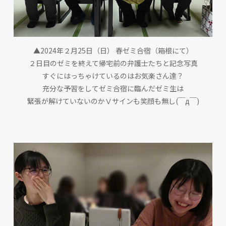
▲2024年２月25日（日） 春ゼミ合宿（箱根にて）
２日目のゼミを終えて帰宅前の弁護士たちと記念写真
すぐにはっちゃけているのはお気楽さん達？
充分な予習をしてゼミ合宿に臨んだゼミ生は
緊張が解けていないのかⅤサインも笑顔も無し(￣д￣)