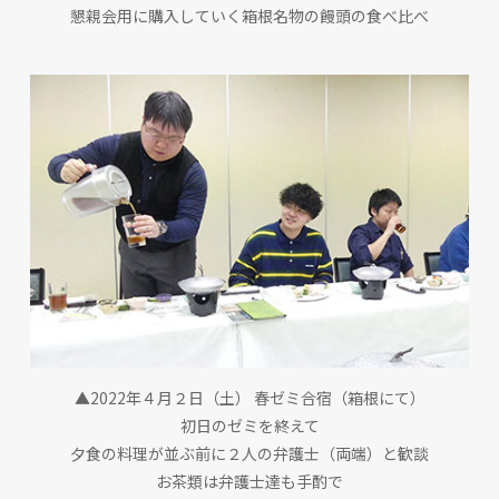
懇親会用に購入していく箱根名物の饅頭の食べ比べ
▲2022年４月２日（土） 春ゼミ合宿（箱根にて）
初日のゼミを終えて
夕食の料理が並ぶ前に２人の弁護士（両端）と歓談
お茶類は弁護士達も手酌で