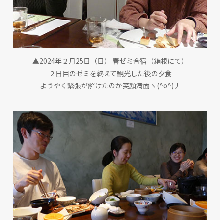
▲2024年２月25日（日） 春ゼミ合宿（箱根にて）
２日目のゼミを終えて観光した後の夕食
ようやく緊張が解けたのか笑顔満面ヽ(^o^)丿