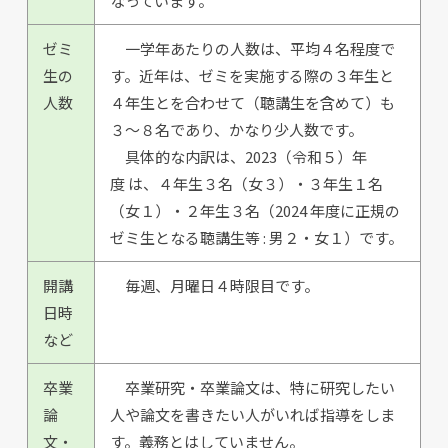
なっています。
ゼミ
一学年あたりの人数は、平均４名程度で
生の
す。近年は、ゼミを実施する際の３年生と
人数
４年生とを合わせて（聴講生を含めて）も
３〜８名であり、かなり少人数です。
具体的な内訳は、2023（令和５）年
度 は、４年生３名（女３）・３年生１名
（女１）・２年生３名（2024 年度に正規の
ゼミ生となる聴講生等 : 男２・女１）です。
開講
毎週、月曜日４時限目です。
日時
など
卒業
卒業研究・卒業論文は、特に研究したい
論
人や論文を書きたい人がいれば指導をしま
文・
す。義務とはしていません。