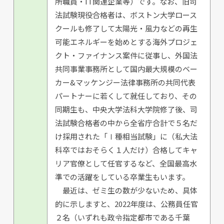
所職員・IT関連企業等）です。なお、旧司
法試験現役合格者は、ボストン大学ロース
クールも修了して太陽光・風力などの再生
可能エネルギーを始めとする海外プロジェ
クト・ファイナンス案件に従事し、外国法
共同事業事務所として国内最大規模のベー
カー&マッケンジー法律事務所の共同代表
パートナーに若くして就任しており、その
同期生も、中央大学法科大学院修了後、司
法試験合格者の中から全省庁合計で５名だ
け採用された「Ⅰ種相当試験」に（私大法
科卒ではおそらく１人だけ）合格してキャ
リア官僚として任官するなど、全国最高水
準での活躍をしている卒業生もいます。
最近は、ゼミ生の数が少ないため、具体
的に示しますと、2022年度は、公務員任官
２名（いずれも政令指定都市である千葉