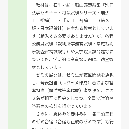
教材は、石川才顯・船山泰範編集『別冊
法学セミナー・司法試験シリーズ・刑法
Ⅰ〔総論〕』・『同Ⅱ〔各論〕』（第３
版・日本評論社）を主たる教材としていま
す（購入する必要はありません）が、各種
公務員試験（裁判所事務官試験・家庭裁判
所調査官補試験等）や大学院入試問題等に
ついても、学問的に良質な問題は、適宜教
材としています。
ゼミの展開は、ゼミ生が毎回問題を選択
し、発表担当（レジュメ作成）者および答
案担当（論述式答案作成）者を決め、この
２名が相互に司会をしつつ、全員で討論や
答案等の検討を行なっています。
さらに、夏休みと春休みに、各二泊三日
のゼミ合宿（合宿も正規のゼミです）も行