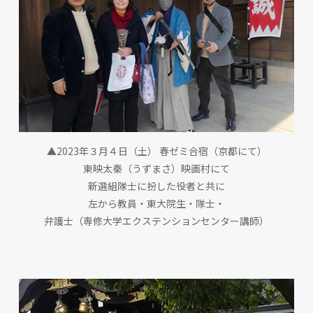
▲2023年３月４日（土） 春ゼミ合宿（京都にて）
東映太秦（うずまさ）映画村にて
新選組隊士に扮した役者と共に
左から教員・東大院生・隊士・
弁護士（専修大学エクステンションセンター講師）