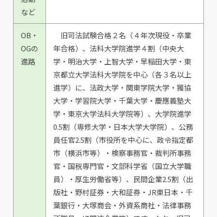
など
OB・
旧司法試験合格２名（４年次現役・卒業
OGの
年合格）、法科大学院進学４割（中央大
進路
学・明治大学・上智大学・早稲田大学・東
京都立大学法科大学院を中心（各３名以上
進学）に、法政大学・関東学院大学・獨協
大学・学習院大学・千葉大学・慶應義塾大
学・東京大学法科大学院等）、大学院進学
0.5割（専修大学・日本大学大学院）、公務
員任官2.5割（市役所を中心に、政令指定都
市（横浜市等）・検察事務官・裁判所事務
官・国税専門官・文部科学省（国立大学職
員）・厚生労働省等）、民間企業2.5割（出
版社・野村証券・大和証券・JR東日本・千
葉銀行・大塚商会・外資系商社・法律事務