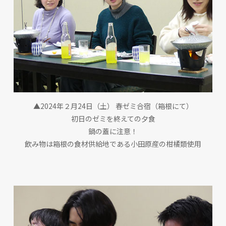
▲2024年２月24日（土） 春ゼミ合宿（箱根にて）
初日のゼミを終えての夕食
鍋の蓋に注意！
飲み物は箱根の食材供給地である小田原産の柑橘類使用