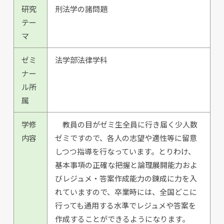
研究
刑法学の諸問題
テー
マ
ゼミ
法学部法律学科
ナー
ル所
属
学修
教員の目がゼミ生全員に行き届く少人数
内容
ゼミですので、各人の志望や適性等に留意
しつつ指導を行なっています。とりわけ、
基本事項の正確な把握と論理展開能力およ
びレジュメ・答案作成能力の錬成に力を入
れていますので、卒業時には、全国どこに
行っても通用する水準でレジュメや答案を
作成することができるようになります。