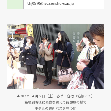
thj0570@isc.senshu-u.ac.jp
▲2022年４月２日（土） 春ゼミ合宿（箱根にて）
箱根到着後に昼食を終えて饅頭屋の横で
ホテルの送迎バスを待つ間