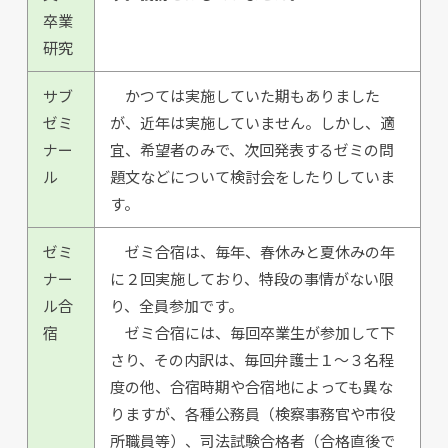
卒業
研究
サブ
かつては実施していた期もありました
ゼミ
が、近年は実施していません。しかし、適
ナー
宜、希望者のみで、次回発表するゼミの問
ル
題文などについて検討会をしたりしていま
す。
ゼミ
ゼミ合宿は、毎年、春休みと夏休みの年
ナー
に２回実施しており、特段の事情がない限
ル合
り、全員参加です。
宿
ゼミ合宿には、毎回卒業生が参加して下
さり、その内訳は、毎回弁護士１〜３名程
度の他、合宿時期や合宿地によっても異な
りますが、各種公務員（検察事務官や市役
所職員等）、司法試験合格者（合格直後で