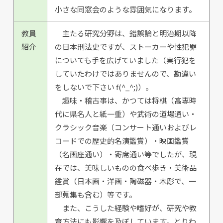
小さな同窓会のような雰囲気になります。
教員
主たる研究分野は、錯誤論と明治期以降
紹介
の日本刑法史ですが、ストーカーや性犯罪
についても手を広げていました（実行犯を
していたわけではありませんので、勘違い
をしないで下さい f(^_^;)）。
趣味・稽古事は、かつては将棋（高専時
代に県名人と紙一重）や武術の道場通い・
クラシック音楽（コンサート通いおよびレ
コードでの歴史的名演鑑賞）・映画鑑賞
（名画座通い）・寄席通い等でしたが、現
在では、美味しいものの食べ歩き・美術品
鑑賞（日本画・洋画・陶磁器・木彫で、一
部蒐集も含む）等です。
また、こうした経験や嗜好が、研究や教
育方法にも影響を及ぼしています。とりわ