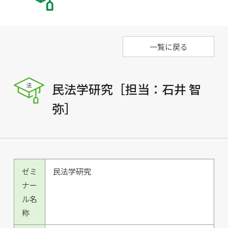
一覧に戻る
民法学研究［担当：石井 智
弥］
ゼミ
民法学研究
ナー
ル名
称