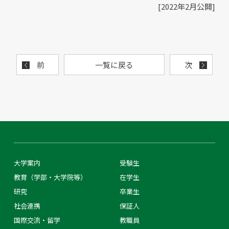
[2022年2月公開]
前
一覧に戻る
次
大学案内
受験生
教育（学部・大学院等）
在学生
研究
卒業生
社会連携
保証人
国際交流・留学
教職員