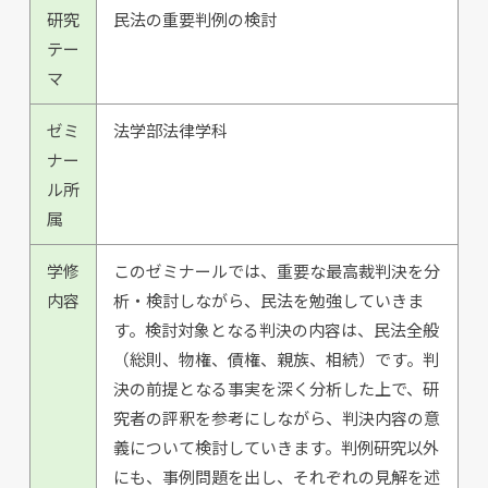
研究
民法の重要判例の検討
テー
マ
ゼミ
法学部法律学科
ナー
ル所
属
学修
このゼミナールでは、重要な最高裁判決を分
内容
析・検討しながら、民法を勉強していきま
す。検討対象となる判決の内容は、民法全般
（総則、物権、債権、親族、相続）です。判
決の前提となる事実を深く分析した上で、研
究者の評釈を参考にしながら、判決内容の意
義について検討していきます。判例研究以外
にも、事例問題を出し、それぞれの見解を述