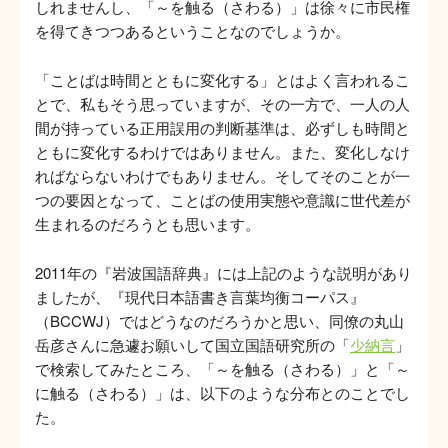
しれませんし、「～を触る（さわる）」は徐々に市民権
を得てきつつあるということなのでしょうか。
「ことばは時間とともに変化する」とはよく言われるこ
とで、私もそう思っていますが、その一方で、一人の人
間が持っている正用誤用の判断基準は、必ずしも時間と
ともに変化するわけではありません。また、変化しなけ
ればならないわけでもありません。そしてそのことが一
つの要因となって、ことばの使用実態や意識に世代差が
生まれるのだろうとも思います。
2011年の『岩波国語辞典』には上記のような説明があり
ましたが、『現代日本語書き言葉均衡コーパス』
（BCCWJ）ではどうなのだろうかと思い、同僚の丸山
岳彦さんに急遽お願いして国立国語研究所の「
少納言
」
で検索してみたところ、「～を触る（さわる）」と「～
に触る（さわる）」は、以下のような分布とのことでし
た。