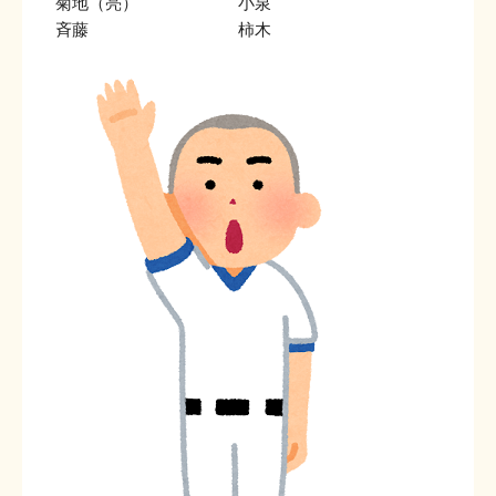
菊地（亮） 小泉
斉藤 柿木