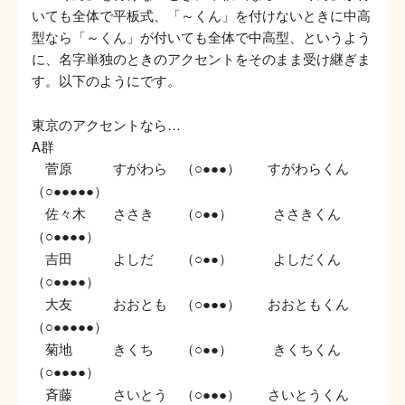
いても全体で平板式、「～くん」を付けないときに中高
型なら「～くん」が付いても全体で中高型、というよう
に、名字単独のときのアクセントをそのまま受け継ぎま
す。以下のようにです。
東京のアクセントなら…
A群
菅原 すがわら （
） すがわらくん
○●●●
（
）
○●●●●●
佐々木 ささき （
） ささきくん
○●●
（
）
○●●●●
吉田 よしだ （
） よしだくん
○●●
（
）
○●●●●
大友 おおとも （
） おおともくん
○●●●
（
）
○●●●●●
菊地 きくち （
） きくちくん
○●●
（
）
○●●●●
斉藤 さいとう （
） さいとうくん
○●●●