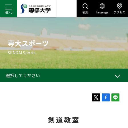
検索
language
アクセス
センディナビ
センディナビTOP
選択してください
剣道教室