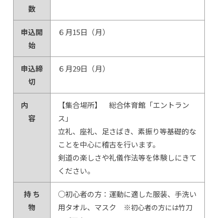
数
申込開
６月15日（月）
始
申込締
６月29日（月）
切
内
【集合場所】 総合体育館「エントラン
容
ス」
立礼、座礼、足さばき、素振り等基礎的な
ことを中心に稽古を行います。
剣道の楽しさや礼儀作法等を体験しにきて
ください。
持 ち
○初心者の方：運動に適した服装、手洗い
物
用タオル、マスク ※
初心者の方には竹刀