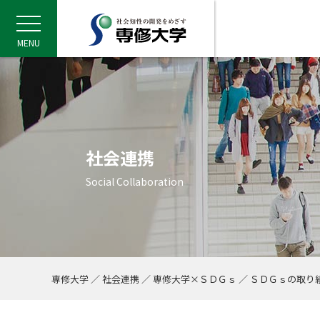
センディナ
専修大学・石巻専
ウクライナからの
<**JLC**> PAR
専修大学バーチャ
令和6年能登半島
パリ五輪・パラリン
第101回箱根駅伝
採択・選定事業：
専修大学×持続可
Information for P
障がい学生支援室
キャンパスマナー
令和8年度 各種奨
専修の進路支援（
卒業後のキャリア
大学概要
教育（学部・大学院等）
研究
社会連携
国際交流・留学
学生生活
進路支援
入学案内
SENSHU ONLINE
専大スポーツ
建学の精神・理念
学長挨拶
大学基本情報
大学の取り組み
神田キャンパス
大学を知るコンテ
情報公開
法人役員等
採用情報
専修の学び方
学部
大学院
法科大学院TOP
資格課程
科目等履修生・聴
Siデータサイエン
研究者情報・実績
公的研究費の運営
研究機関・センタ
社会知性開発研究
INFORMATION
社会連携・社会貢
千代田区キャンパ
各種連携活動
講座一覧
サテライトキャン
INFORMATION
国際交流センター
留学プログラム
留学のための奨学
キャンパスアシス
本学に在籍する外
プログラム一覧
INFORMATION
学事暦（年間スケ
授業・履修情報
転部科について
事務部門お問い合
学習環境・施設利
学則
保健室のご案内
学生相談室
キャンパス・ハラ
学費
課外活動に関する
専修大学ボランテ
INFORMATION
専修大学のキャリ
キャリア・就職相
エクステンション
キャリア形成支援
採用活動方針
INFORMATION
大学院入学案内
入学者選抜試験概
virtualoc
ニュース専修
広告・出版
TOPICS
部・同好会一覧
体育施設一覧
スポーツ教室
（Socio-Intell
について／Support f
語・日本事情プロ
PowerPointテ
の対応について
ャレンジする専大
イト
ロジェクト）
ＤＧｓ）
Students
て
て
ついて
ート）
卒業生のご協力
進募金
Students
ックシート
センディナビTO
三つの方針（卒業
専修の進路支援（トリプル・サポ
デジタル証明書「
採択・選定事業：
持続可能な開発目
県立高校生学習活
Language Skill
日本語・日本事情（
Japanese Languag
専修大学における
事故やトラブルな
日本学生支援機構（
建学の精神とビジョン
専修の学び方
研究基本方針
社会連携・社会貢献の方針
国際交流の取り組み
学事暦
学部入試情報
INFORMATION
ニュース・試合結果
21世紀ビジョン
ビジュアルアイデ
環境・安全への取
生田キャンパス
専修大学豆知識
教育研究上の基礎
教学・事務組織
教員採用情報
学びのシステム
大学院特設サイト
法科大学院の概要
教職課程
キャリアデザイン
研究内容紹介（教
公益通報窓口
社会科学研究所
最新情報
EVENT
産学官連携
公開講座
利用案内
EVENT
専修大学の留学・
東南アジア・スタ
海外との交流
EVENTS
学修ガイドブック
休学・退学手続き
教務課窓口
図書館
専修大学定期試験
INFORMATION
学生相談室ONLIN
相談方法
学費納入について
自治会・クラブ・
ボランティア募集
EVENT
キャリア教育（正
キャリア形成支援
ご父母・保護者向
就職支援システム(S-
求人申込
EVENT
大学院入学関係資
入学ガイド・募集
2026年度
専修人の本
試合結果
アーチェリー部
トレーニング室
プログラム詳細
<**JLC**> PAR
教育課程編成・実
ート）
について
究費助成事業）
は
（神奈川県教育委
援講座）
ム
Program
関する基本方針
ついて
金・高等教育の修
募金目的
本語・日本事情プ
れ）について（学
ェックシート
Siデータサイエン
採択・選定事業：
研究プロジェクト
神奈川産学チャレ
「通学定期乗車券
定期試験における
キャンパス・ハラ
グローバルキャリ
学長挨拶
学部
倫理規範
千代田区キャンパスコンソーシアム
海外への留学
授業・履修情報
キャリア形成支援
入試トピックス
EVENTS
大会スケジュール
Si-report
校歌・応援歌
キャンパス・ハラ
その他施設
数字で見る専修大
修学上の情報等
事業計画・事業報
職員採用情報
専修のゼミナール
大学院ONLINE
カリキュラム・授
司書課程
エクステンション
研究者情報システ
専修大学オープン
会計学研究所
TOPICS
地域社会連携
専修大学における
課外講座
施設概要
TOPICS
センター長からの
長期交換留学プロ
LSP受講者の声
オンライン異文化
BCL Program
TOPICS
講義要項（シラバ
再入学・復籍
情報科学センター
定期健康診断につ
学生相談室の取り
障がい者支援の具
お知らせ（文部科
奨学金・教育ロー
行事
ボランティア活動
TOPICS
インターンシップ
講座紹介
OB・OG訪問
来訪予約
TOPICS
2025年度
広告
お知らせ
合気道部
プール公開
スポーツ教室申込
基礎リテラシーレ
人・企業等）
拠点）
（神奈川経済同友
について
程（抄）
する取り組み
グラム
お申し込み方法
デジタルパンフレ
<**JLC**> PAR
語・日本事情プロ
Siデータサイエン
専修大学ＳＤＧｓ
キャンパス・ハラ
専修大学の歴史
大学院
専修大学からの「知の発信」
専修大学×ＳＤＧｓ
留学支援
学籍
就職支援
入試制度
TOPICS
部・同好会
教育（学部・大学
個人情報の取扱い
学外の方への施設
ニュース専修
教育研究上の情報
中期計画
経済・経営・商学
経済学研究科
学修・生活支援
司書教諭課程
国際交流センター
学術機関リポジト
受託事業（企業・
今村法律研究室
研究プロジェクト
国際社会連携
産官学・地域連携
International St
セメスター交換留
TOEFL ITP®テスト
RAによる国際交
International Ex
Web履修システム
在学生の証明書発
CALL教室・外国
専修大学奨学生規
感染症について
学外相談機関
障がい学生修学支
あざみ野駅バス時
奨学金・教育ローンI
その他コンクール
傘下団体の活動(SIV
問題解決型チャレ
地方就職支援
イベントスケジュ
卒業生情報の提供
2024年度
映画
アイスホッケー部
アクア・フィット
ックシート
応用基礎レベル
ラム
めに
領収書
経済学部
<**JLC**> PAR
Year-Long Study i
資格取得支援（エクステンションセ
情報セキュリティ
Siデータサイエン
外国人留学生・障
本語・日本事情プ
大学基本情報
法科大学院
研究者情報・実績
各種連携活動
海外との交流
窓口・証明書
入試日程
プレスリリース
体育会
学事暦（年間スケ
大学公認グッズ
財務状況
内部統制システム
グローバル系3学
法学研究科
入学案内
学校司書課程
情報科学センター
研究助成・研究員
経営研究所
海外研究交流
社会貢献
SDGs NEWS LETT
地域貢献活動
グローバルフロア
中期留学プログラ
留学・国際交流レ
科目ナンバリング
セミナーハウス・
学内での救急対応
障がい学生支援室
外部相談機関のご
バス利用通学特別
日本学生支援機構
専大スポーツ
学外機関
専大ベンチャービ
挑戦する在学生・
産学連携へのご協
2023年度
アメリカンフット
Business, Culture
ンター）
り組み
SiDS関連科目
支援
税制上の優遇措置
法学部
ェックシート
Program
生涯学習（エクステンションセンタ
募集説明会／海外
学校学生生徒旅客
高等教育の修学支
<**JLC**> PA
大学の取り組み
資格課程
研究活動の取り組み
本学に在籍する外国人留学生へ
学習環境・施設利用
在学生の方
入試会場
ニュース専修
体育施設
研究者情報システ
内部通報制度・体
「センディ」LIN
事業計画・事業報
ガバナンス・コー
高校と大学での学
文学研究科
修了者の進路・活
学芸員課程
CALL教室・外国
商学研究所
国内研究交流
参画しているプラ
社会知性フォーラ
国際交流会館
春期留学プログラ
カリキュラム・マ
食堂
AEDの設置場所
キャンパス・ハラ
キャリア形成支援
ビジョンデザイン
進路・就職データ
2022年度
居合道部
Senshu Internati
ー）
ェア
証）
情報
語・日本事情プロ
遺贈・相続財産か
経営学部
(Dormitory)
ックシート
専修大学
社会連携
専修大学×ＳＤＧｓ
ＳＤＧｓの取り
2026（令和8）年度入学予定の外国
キャンパス・施設紹介
教育関連情報
研究活動
サテライトキャンパス
諸規程
企業採用担当の方
入試結果（過去３年分）
メディア掲載
専修大学体育会スポーツ教室
認証評価・自己点
朝日新聞デジタル
学則
設置学校・関連機
経営学研究科
認証評価 自己点検
各種データ
図書館
人文科学研究所
センター刊行物
ＳＤＧｓの取り組
専修大学カップ
i‑House Photo Gal
夏期留学プログラ
特別講演会（公開
学部間相互履修案
美術館利用（学外
防止啓発活動
アルバイト
専修大学独自の奨
就職支援
2021年度
空手部
人留学生へ
<**JLC**> PAR
顕彰
商学部
本語・日本事情プ
オリンピック・パラリンピック出場
大学等における修
専修大学北海道短期
ソーシャル・ウェ
ェックシート