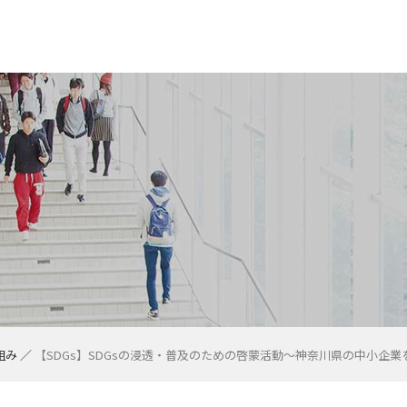
ビ
修大学 「社会知性
避難学生への支援
T I 専修大学 日本
ル背景・
地震に対する本学
ピック2024にチ
 専修大学応援サ
公的機関（大型プ
能な開発目標（Ｓ
rospective
の取り組みについ
及び諸注意につい
学金の申請方法に
トリプル・サポ
形成支援課利用・
新型コロナウイルス感染症に関する
大学院リカレント教育プログラムと
専修大学におけるＳＤＧｓの取り組
Japanese Language and Culture
ンツ
講生
ス教育プログラム
及び管理について
ー
センター概要
献の方針
スコンソーシアム
パス紹介
金制度
タント他
国人留学生へ
ジュール）
わせ一覧
用
スメント対策室
手続き
ィア推進委員会
ア形成支援
談
センター
課のご案内
要
大学の取り組み
キャンパス・ハラスメント対策室
個人情報保護方針
障がい学生支援の取り組みについて
ニュース専修
広報アーカイブ
2027年度 職員採用情報
専修のゼミナール
学部紹介
学部紹介
経営学部
学部紹介
学部紹介
学部紹介
学部紹介
学部紹介
学部紹介
大学院特設サイトTOP
INFORMATION
経済学研究科TOP
法学研究科TOP
文学研究科TOP
経営学研究科TOP
商学研究科TOP
任期制助手
大学院単位認定・成績評価・学位
事務窓口・授業時間
大学院入学案内
心理教育相談室
ごあいさつ・本学の概要
カリキュラム・シラバス
学習支援
入学ガイド・募集要項・説明会
INFORMATION
教職課程
INFORMATION
科学研究費助成事業について
研究助成・研究員制度
社会科学研究所
会計学研究所
今村法律研究室
経営研究所
商学研究所
人文科学研究所
法学研究所
自然科学研究所
TOPICS
産官学および地域連携＿2026年度
公開講座一覧
プログラム概要
About the BCL Program
学部間相互履修案内
データ・コレクション
INFORMATION
団体一覧
学園祭
懸賞論文・文芸作品コンクール
問題解決型チャレンジプログラム
専大ベンチャービジネスプログラム
講座紹介
ＴＯＰＩＣＳ ０１
入試制度（入試方式から選ぶ）
オープンキャンパス
高校教員の方へ
専修人の本
広告
概要
水泳教室（競泳）
「弓道教室」お申込み
igence）の開発」推
or Ukrainian
グラム 文法チェ
ンプレート
生
本学の対応について
は
み
Program
P
認定・学位授与、
オープンバッジ」
公的機関（科学研
標（ＳＤＧｓ）と
動コンソーシアム
s Program（留学支
JLC）プログラ
e and Culture
障がい学生支援に
どへの注意喚起に
JASSO）奨学
特定個人情報の適正な取扱いに関す
専修大学における障がい学生支援に
国際コミュニケーション学部パンフ
【SDGs】労働総研 賃金・最賃問題
TOEIC®講座（神田キャンパス開
Program Schedule & Estimated
入学年度別・年度ごとの平均履修単
Senshu Freshman Meetup ～新入
法律総合講座（法律科目入門講座Ⅰ
ンティティ
り組み
的な情報
センター
員からの寄稿）
国際交流の特徴
ディツアー
規程（抄）
E
サークル
情報
課授業）
プログラム
けガイダンス
net)
料
要項
学生の取り組み
相談方法
専大校友を訪ねて
「AERA」大学紹介
契約職員採用情報
ゼミを探す
現代経済学科
法学部フォーラム(パンフレット)
経営学部 学部長インタビュー
学部長挨拶
文学部パンフレット
教育充実推進募金のお願い
人間科学部パンフレット
経済学部経済学科
経済学研究科
EVENTS
修士課程
法学専攻
日本語日本文学専攻
経営学研究科紹介
商学研究科紹介
日本学術振興会特別研究員
大学院資格課程等
学事暦
試験制度・日程
専修大学大学院履修証明プログラム
ご相談内容
３つのポリシー
成績評価、進級・修了要件
授業・進路・健康に係る支援
入学者選抜試験概要
EVENTS
取得可能な免許状
EVENTS
科学研究費助成事業_2026年度
研究助成・研究員制度＿2026年度
最新情報
会計学研究所ONLINE
今村力三郎小伝
最新情報
最新情報
人文科学研究所ONLINE
法学研究所ONLINE
最新情報
INFORMATION
産官学および地域連携＿2025年度
コーススケジュール・費用
Apply to the BCL Program
EVENTS
学術文化会
海外研修・国際交流奨励生
取組テーマ
起業家紹介 ～井口 慧～
ＴＯＰＩＣＳ ０２
入試制度（学部・学科で選ぶ）
キャンパスツアー
専修大学説明会
専修人の本＿2026年度
広告＿2023年度
トピックス
剣道教室
「居合道教室」お申込み
T II 専修大学 日
施、入学者受入
員会との協定）
学支援新制度
る基本方針
関する基本方針
レット
研究部会 （部会責任者）
講）
Costs
位数
生プレ交流会～
期）
ログラム 文法チ
部）
ス教育プログラム
民間機関（公益法
（令和7年度研究
ンジプログラム
発行控」の電子化
不正行為者処分規
スメント防止に対
ア・サポートプロ
キャンパス・ハラスメント防止に対
保有個人データの利用目的および第
週刊ダイヤモンド連載企画「社会知
大学院修士課程「外国人留学生サポ
大学院入学試験における日本語能力
【SDGs】地方自治問題研究機構
TOEIC®講座（生田キャンパス開
入学年度別・年度ごとの平均修得単
法律総合講座（法律科目入門講座Ⅱ
スメント対策室
学
告・財務情報
業
センター
ム
アクセス方針
ＳＤＧｓ行動理念
メッセージ
グラム
交流プログラム
ス）
いて
組み
体的な取り組み
学省ほか）
ンについて
記録
フォーム
障がい者支援の具体的な取り組み
健康フラッシュ
情報公開
ゼミを知る
生活環境経済学科
法律学科
経営学部 ゼミナール紹介
商学部ゼミナール
学部長メッセージ
ネットワーク情報学部パンフレット
心理学科（2026年度以降入学者）
座談会
法学部法律学科
法学研究科
TOPICS
博士後期課程
民法学専攻／公法学専攻
英語英米文学専攻
専攻とコース
商学専攻
大学院単位互換制度
大学院ファイナンシャル・プラン
開室時間のご案内
教員紹介
学費・奨学金
入試結果
TOPICS
免許状を取得するための所要資格
TOPICS
科学研究費助成事業_2025年度
研究助成・研究員制度＿2025年度
研究所の概要と歴史
研究所の理念と目的
今村力三郎訴訟記録
研究所紹介
商学研究所について
研究所の歴史・組織
刊行物
所員紹介
EVENTS
産官学および地域連携＿2024年度
応募要領
Application Process
Program Costs & Scholarship
体育会
各種啓発セミナー
体験談
起業家紹介 ～西岡 貴史～
ＴＯＰＩＣＳ ０３
大学入学共通テスト利用入学試験
入試直前対策講座
出張授業
専修人の本＿2025年度
広告＿2022年度
過去の上映
ハンドボール教室
「合気道教室（競泳）」お申込み
ベル
会主催）
する取り組み
三者提供について
性のチカラ」
ート制度」
の確認方法
研究プロジェクト
講）
位数
期）
ット
T III 専修大学 日本
グラム 文法チェ
ス教育プログラム
チャレンジプログ
スメント防止のた
キャンパス・ハラスメント防止のた
WEBサイトにおける個人情報の取扱
【SDGs】自治労連（日本自治体労
異文化理解講座 ～韓国を学ぼう！
院等）
について
貸出し
の学び
リ
自治体など）
（終了研究拠点）
活動
udy Lounge
学プログラム
流会館タイムズ
change Program
行
語教育研究室
程（抄）
援実施者数
刻表
NFORMATION
等
・SKV)
ンジプログラム
ール
依頼
ネス会員
障がい学生数受入れ実績
緑地帯
テレビCM
ゼミONLINE
国際経済学科
政治学科
経営学部 パンフレット
マーケティング学科
教育研究上の目的
ネットワーク情報学科
心理学科（2019～2025年度入学者）
日本語学科
商学部マーケティング学科
文学研究科
開講科目・シラバス
開講科目・シラバス
哲学専攻
開講科目・シラバス
会計学専攻
各種助成制度
各種統計・学位授与等の情報
証明書発行
大学院進学相談会
お申込み方法(カウンセリング)
証明書発行
入試過去問題
カリキュラムの特色
科学研究費助成事業_2024年度
研究助成・研究員制度＿2024年度
組織紹介
研究活動
今村法律研究室報
研究活動
活動内容
研究所の活動
活動報告
活動内容
産官学および地域連携＿2023年度
インフォメーション
Information
学修行動・実態データ
連合県人会
各種イベント・講座
成果発表会
起業家紹介 ～原口 友槻～
法律総合講座（法曹実力講座Ⅰ期）
ＴＯＰＩＣＳ ０４
一般選抜
入試相談会
大学説明会
専修人の本＿2024年度
広告＿2021年度
PR・学生プロジェクト
チアリーディング
めに
いについて
働組合総連合） 人事・給与研究会
～
T IV 専修大学 日
n Japan:
【SDGs】同一価値労働同一賃金原
に関する体制・取
ス教育プログラム
がい学生への就職
保有個人データの開示および訂正等
経営学部 Annual Meeting（卒業生
入学者受入れの方針（アドミッショ
授業に関する学生アンケート実施状
学校推薦型選抜・総合型選抜・特別
ログラム 文法チ
ジュール）
整備の基本方針
科の特色
制度
ER
ム
ポート
研修館
連絡の流れ
アクセス
紹介
サービス
奨学金
ジネスプログラム
活躍する卒業生
力
ボール部
外部相談機関のご紹介
障がい学生支援室アクセス
科研費採択研究から『知の発信』
キャンパス探訪
経済学科（2019年度以前入学者）
卒業後の進路と就職支援
会計学科
卒業後の進路と就職支援
社会学科（2026年度以降入学者）
異文化コミュニケーション学科
二部の強み
経営学研究科
論文一覧
論文一覧
歴史学専攻
論文一覧
開講科目・シラバス
大学院の学費
大学院学生募集要項等
お申込み方法(心理検査)
入学手続者へ
履修方法
科学研究費助成事業_2023年度
研究助成・研究員制度＿2023年度
活動内容
教育活動
法律相談
刊行物
刊行物
規程
出版物
産官学および地域連携＿2022年度
空港からのアクセス
Access
他団体
受入先募集
プレゼンテーション大会結果
法律総合講座（法曹実力講座Ⅱ期）
ＴＯＰＩＣＳ ０５
進学相談会
大学見学会
専修人の本＿2023年度
広告＿2020年度
映画を見た感想
少林寺拳法教室
 and Language
則に基づく新たな賃金制度と法の研
の請求手続について
の集い）
ン・ポリシー）
況
入学試験
究－男女間賃金格差の解消へ（科研
基盤研究B）
留学・国際交流フ
運賃割引証（学割
援新制度に関する
教育課程編成・実施の方針（カリキ
大学院科目等履修生・聴講生・研究
スーパーヴィジョンの申し込み（修
RT V 専修大学 日本
ム
制
Eスタンプ
告書
ド
びの違い
動状況
語教育研究室
ットフォーム等
ム
ム
ップ
スメントコラム
プログラム
相談及び措置等の流れ
専大とともに神田神保町探索
経済学部での学び
アカデミック・コンシェルジュ
経営学部 データ
商学部データ
総合型選抜
社会学科（2019～2025年度入学者）
卒業後の進路と就職支援
二部学生生活
商学研究科
教員紹介
教員紹介
地理学専攻
教員紹介
論文一覧
奨学金
教育実習・介護等の体験
科学研究費助成事業_2022年度
研究助成・研究員制度＿2022年度
刊行物・資料
研究会
知の発信（公開資料）
お問い合わせ
植物アルバム
産官学および地域連携＿2021年度
FAQ
FAQ
成績評価の分布
公認サークル
過去の取り組み
公務員試験講座（神田開講）
ＴＯＰＩＣＳ ０６
入学試験要項/出願書類
入試説明会
専修人の本＿2022年度
広告＿2019年度
テニス教室
onal House
ュラム・ポリシー）
生
了生向け）
グラム 文法チェ
らのご寄付
【SDGs】パルシステム 市民活動
組み
【SDGs】SDGsの浸透・普及のための啓蒙活動～神奈川県の中小企業
助成基金 運営委員会 委員
ビジネスデザイン学科（2026年度以
卒業認定・学位授与の方針（ディプ
国際コミュニケーション学部ゼミナ
スペシャルコンテンツ(研究科長座
検評価
関
・評価
み
lery
ム
講座）
内
施設）
学金
キャンパス・ハラスメントコラム
経済学部ONLINE
法学部ゼミナール
卒業後の進路・就職先
ネットワーク情報学部プロジェクト
卒業後の進路と就職支援
教員紹介
社会学専攻
教員紹介
教育ローン
修了者の進路状況
相談室スタッフ
教職課程サポート体制
科学研究費助成事業_2021年度
研究助成・研究員制度＿2021年度
研究所員の皆様へ
刊行活動
所員専用（学内のみ）
申請書類（学内のみ）
産官学および地域連携＿2020年度
学生部長賞
公務員試験講座（生田開講）
ＴＯＰＩＣＳ ０７
専修人の本＿2021年度
広告＿2018年度
アーチェリー教室(1)(2)
降入学者）
ロマ・ポリシー）
ール
談会・修了生メッセージ等)
T VI 専修大学 日
【SDGs】自治体戦略2040構想合同
ログラム 文法チ
研究会
教員の養成の状況についての情報の
学支援に関する情
大学（平成29年
ルビーイング研
ビジネスデザイン学科（2019～2025
大学院オリエンテーションガイダン