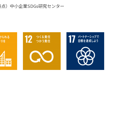
点）中小企業SDGs研究センター
【SDGs】労働NPOでの活動
お申込み
【SDGs】再生可能エネルギー普及
と法制度
【SDGs】「ジェンダー知性」の開
発を目指して
【SDGs】生物多様性条約（CBD）
と遺伝資源・伝統的知識に関するア
クセス及び利益配分
部
【SDGs】組織の持続性の研究とそ
の発信
【SDGs】教養テーマゼミナール
【SDGs】女性起業家の実情把握と
支援策に関する研究
【SDGs】フェアトレード商品のプ
ロモーション
ト部
【SDGs】ソーシャル・ビジネス