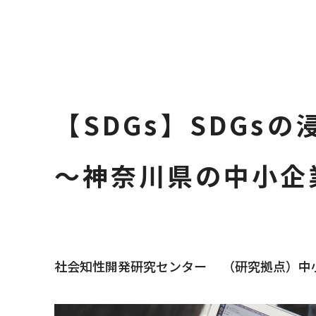
大学を知るコンテンツ
Siデータサイエンス教育プログラム
研究機関・センター
専修大学カップ
短期留学生受入れプログラム
保健室
卒業生の方
過去問題
広告・出版
キャンパス整備・
広報アーカイブ
商学研究科
FAQ
資格課程年報
シラバス（学部）
法学研究所
国際交流協定校等
寮内留学プログラ
東京グローバル・
成績評価と通知
購買会
学生教育研究災害
その他の奨学金
資格取得支援
2020年度
弓道部
者
報
4月廃止）
究センター
寄付者ご芳名・報
文学部
令和4年度東南ア
Information for Prospective
複式簿記普及事業
ン・スタディツア
情報公開
社会知性開発研究センター
社会連携ONLINE
学生相談室
進路支援ONLINE
入試イベント
専大スポーツ
学部・研究科の設
関連諸規程（寄附
研究支援・助成制
施設紹介
科目等履修生制度
シラバス（大学院
スポーツ研究所
情報公開
授業時間
遺失物・拾得物の
奨励制度
国際交流・留学
2019年度
剣道部
専修大学創立140
Students
ー
ネットワーク情報
創立30年記念事業
令和4年度オンラ
四川・ローカルリ
ログラム申込フォ
学校法人専修大学
研究ONLINE
国際交流・留学ONLINE
障がい学生支援室
専修ムービー
カレンダー
創立130年記念事
学びのガイド
LINK一覧
資格課程ONLINE
学術機関リポジト
情報科学研究所
寄付講座
災害時対応
教育ローン
2018年度
ゴルフ部
ーション研究セン
人間科学部
専修大学 留学生
ォーム
オリエンテーショ
SENSHU NAVI（受験生向けWEBマ
ご支援をお考えの方
専修のゼミナール
フォーム
キャンパス・ハラスメント対策室
専修大学への取材をお考えの皆様へ
140周年記念「躍
学生生活ガイド
法科大学院ONLIN
研究者情報データ
自然科学研究所
住まいのサポート
2017年度
サッカー部
【SDGs】SDGs
（一部）
ガジン／毎月配信）
国際コミュニケー
神田高層新校舎(10
採用情報
通学・生活サポート
入学案内
in Campus
CALL教室・外国
GPS-Academic
海外渡航時の安全
2016年度
山岳部
学科紹介動画
館)建設
二部（夜間部）
～神奈川県の中小企
専修大学バーチャル背景・
学費
専修大学の障がい
大学院リカレント
respon
心理学実験室
教育開発支援NEWS
2015年度
自動車部
模擬授業（夢ナビ動画）
PowerPointテンプレート
令和6年能登半島地震に対する本学
新型コロナウイル
奨学金・教育ローン
心理教育相談室
デジタル窓口（教
データ・コレクシ
2014年度
射撃部
デジタルパンフレット
の対応について
取り組み
ウクライナからの避難学生への支援
課外活動
学事暦（年間スケ
各学期の初回授業
2013年度
柔道部
YouTube公式チャンネル
について／Support for Ukrainian
社会知性開発研究センター （研究拠点）中小
Students
ボランティア活動
2012年度
準硬式野球部
専修大学ドットコム（朝日新聞
パリ五輪・パラリンピック2024にチ
DIGITAL)
ャレンジする専大アスリートたち