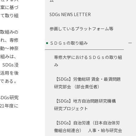
ム
提案に基づ
SDGs NEWS LETTER
けて取り組
参画しているプラットフォーム等
び取組みの
され、専修
ＳＤＧｓの取り組み
活動～神奈
り組みは、
専修大学におけるＳＤＧｓの取り組
SDGs浸
み
s活用を後
【SDGs】労働総研 賃金・最賃問題
である。
研究部会 （部会責任者）
DGs研究
【SDGs】地方自治問題研究機構
21年度に
研究プロジェクト
【SDGs】自治労連（日本自治体労
働組合総連合） 人事・給与研究会