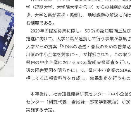
【SDGs】国際経済論
学生による授業評価
研究助成・研究員制度＿2011年度
TOEIC®-IPテスト（実施日程）
専修人の本＿2011年度
合気道教室
学（短期大学、大学院大学を含む）からの独創的な
【SDGs】国際経済とデータ分析(応
き、大学と県が連携・協働し、地域課題の解決に向
講義要項（シラバス）
研究助成・研究員制度＿2010年度
公認会計士試験合格情報
専修人の本＿2010年度
レスリング教室
用)
む制度である。
【SDGs】持続可能な水産物貿易と
日商簿記検定試験の学内受験につい
2020年の提案募集に際し、SDGsの認知度向上及
文学部創立50周年記念事業
研究助成・研究員制度＿2009年度
専修人の本＿2009年度
アメリカンフットボール体験教室
管理の理論的な枠組み作り
て
推進に向けて、大学と県が連携して行う事業が募集
【SDGs】非技術系・非情報系であ
専修大学研究者情報データベース
部
大学からの提案「SDGsの浸透・普及のための啓蒙
研究助成・研究員制度＿2008年度
専修人の本＿2008年度
居合道教室
る経済系のための暗号資産(仮想通
（文学部）
貨)教育
川県の中小企業を対象に～」が採択された。この取
【SDGs】偽善でない、容認派のた
文学部ONLINE
研究助成・研究員制度＿2007年度
専修人の本＿2007年度
デジタルピストル体験教室
県内の中小企業におけるSDGs取組実態調査を行い、
めの水産教育内での廃プラスチック
透の阻害要因を明らかにして、県内中小企業のSDG
教育
文学部ゼミナール
研究助成・研究員制度＿2006年度
専修人の本＿2006年度
乗馬教室
押しする広報資料等を作成し、効果測定を行うもの
【SDGs】社会保障論
専修人の本＿2005年度
ローラースケート教室
本事業は、社会知性開発研究センター／中小企業S
【SDGs】貧困の地域性と対応策の
分析
センター（研究代表：岩尾詠一郎商学部教授）が20
専修人の本＿2004年度
ボクシング教室
実施する予定。
【SDGs】ジェンダー統計研究
山岳体験教室
【SDGs】ゼミナール（経済学部
兵頭 淳史）