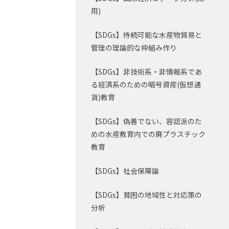
用)
【SDGs】持続可能な水産物貿易と
管理の理論的な枠組み作り
【SDGs】非技術系・非情報系であ
る経済系のための暗号資産(仮想通
貨)教育
【SDGs】偽善でない、容認派のた
めの水産教育内での廃プラスチック
教育
【SDGs】社会保障論
【SDGs】貧困の地域性と対応策の
分析