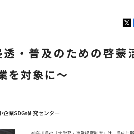
計画
ム
パスポート
傷害保険
防止啓発活動
経済学部パンフレット
教員紹介
商学部パンフレット
履修モデル
教員紹介
人間科学部ゼミナール
教員紹介
二部ONLINE
心理学専攻
過去の入学試験問題について
催し物のご案内
科学研究費助成事業_2020年度
研究助成・研究員制度＿2020年度
組織
企業家クラブ
産官学および地域連携＿2019年度
警察官・消防官試験対策講座
専修人の本＿2020年度
広告＿2017年度
弓道教室
公表（教育職員免許法施行規則第22
年度入学者）
ス
告書・実績等
【SDGs】東京都産業労働局 労働
条の6）
ジア・オンライ
問題、労使関係に係る派遣講師
推進研究センタ
ー申込フォーム
国際コミュニケーション学部
置関係書類
行為等）
度
）
取り扱い
教員紹介
法学部ONLINE
経営学科（2026年度以降入学者）
センショーさん紹介
文学部DATA
ネットワーク情報学部ONLINE
教員紹介
ジャーナリズム学専攻
専修大学大学院ムービー
交通アクセス
科学研究費助成事業_2019年度
研究助成・研究員制度＿2019年度
所員リスト
産官学および地域連携＿2018年度
市役所試験対策講座（神田開講）
専修人の本＿2019年度
CM
ソアラーズカップ 男子
教職課程自己点検・評価(教育職員
年・石巻専修大学
ONLINE
学部
免許法施行規則第22条の7、第22条
募金
イン異文化交流プ
【SDGs】労働NPOでの活動
の8)
修士課程進学予定者に係る 「特に優
スクコミュニケ
ーム
ネットワーク情報学部オリジナルサ
業
リ
経済学部のゼミナール
講演会・シンポジウム等
経営学科（2019～2025年度入学者）
商学部のあゆみ
日本文学文化学科
人間科学部ONLINE
開講科目・シラバス
個人情報保護について
科学研究費助成事業_2018年度
研究助成・研究員制度＿2018年度
産官学および地域連携＿2017年度
市役所試験対策講座（生田開講）
専修人の本＿2018年度
ソアラーズカップ 女子
れた業績による奨学金返還免除内定
ター
イト
「こども性暴力防止法」の施行に伴
【SDGs】国民生活と公務労働を考
制度」について
カード情報記入フ
う留意点
える フォーラム 講師
ン・ガイダンス
動と躍進」
E
ベース
INTERVIEW LIBRARY
経営学部総合型選抜
教員紹介
英語英米文学科
論文一覧
FAQ よくある質問
科学研究費助成事業_2017年度
研究助成・研究員制度＿2017年度
産官学および地域連携＿2016年度
教員採用試験対策講座
専修人の本＿2017年度
フェンシング教室
の浸透・普及のための啓蒙
ション学部
【SDGs】川崎市をフィールドとす
る産業・労働・生活の現状と課題に
号館140年記念
語教育研究室
確保について
経済学部 時間割情報
経営学部50周年記念募金
専修大学商学部（Xページ）
哲学科
教員紹介
研究助成・研究員制度＿2016年度
産官学および地域連携＿2015年度
秘書検定講座
専修人の本＿2016年度
水球教室
関する研究
業を対象に～
【SDGs】神奈川県職労連 自治研
専修大学商学部（Facebookペー
学生支援について
教育プログラム
LETTER
経済学部公開講座
教員紹介
歴史学科
研究助成・研究員制度＿2015年度
産官学および地域連携＿2014年度
TOEIC®講座 （上級者向け）
専修人の本＿2015年度
ヨット教室
究集会 講師
ジ）
【SDGs】視覚に対する一部の障が
ス感染症に対する
務情報）
ョン
講義要項（シラバス）
環境地理学科
研究助成・研究員制度＿2014年度
産官学および地域連携＿2013年度
会計士講座
専修人の本＿2014年度
空手教室
いを抱えた人への配慮した講義資料
【SDGs】授業用教材動画のオンラ
ジュール）
について
経営学部ONLINE
ジャーナリズム学科
研究助成・研究員制度＿2013年度
産官学および地域連携＿2012年度
宅地建物取引士資格試験講座
専修人の本＿2013年度
キックボクササイズ
イン配信
企業SDGs研究センター
【SDGs】資源・エネルギー論
日本語学科
研究助成・研究員制度＿2012年度
勉学団体 計修会
専修人の本＿2012年度
体操教室
神奈川県の「大学発・事業提案制度」は、県内に所