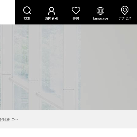
検索
訪問者別
寄付
language
アクセス
を対象に～