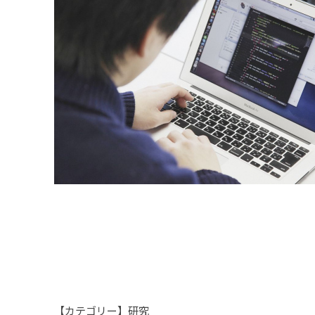
学生生活ONLINE
2011年度
少林寺拳法部
東京12大学オフィシャルサイト
箱根駅伝応援サイト
2010年度
水泳部
資料請求(入学ガイド)
2009年度
スキー部
高校教員の方へ
2008年度
スピードスケート
受験生の保護者・保証人の方へ
2007年度
相撲部
入学センターインフォメーション
2006年度
カヌー部
FAQ よくあるご質問
2005年度
ソフトテニス部
お問い合わせ
2004年度
体操部
入学試験要項（入学ガイドからのリ
ンク用）
2003年度
卓球部
大学院入試情報
【カテゴリー】研究