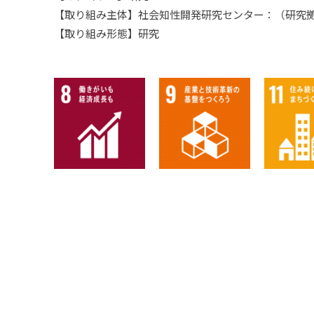
2002年度
テニス部
【取り組み主体】社会知性開発研究センター：（研究拠
法科大学院入試情報
【取り組み形態】研究
広報誌の年間購読
東洋伝拳法部
virtualoc
日本拳法部
馬術部
バスケットボール
バドミントン部
バレーボール部
ハンドボール部
フィギュアスケー