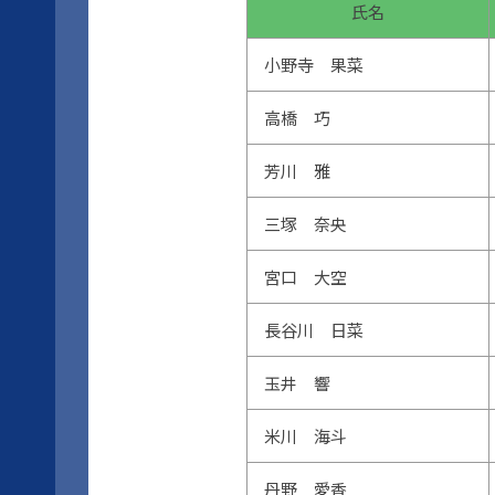
氏名
小野寺 果菜
高橋 巧
芳川 雅
三塚 奈央
宮口 大空
長谷川 日菜
玉井 響
米川 海斗
丹野 愛香