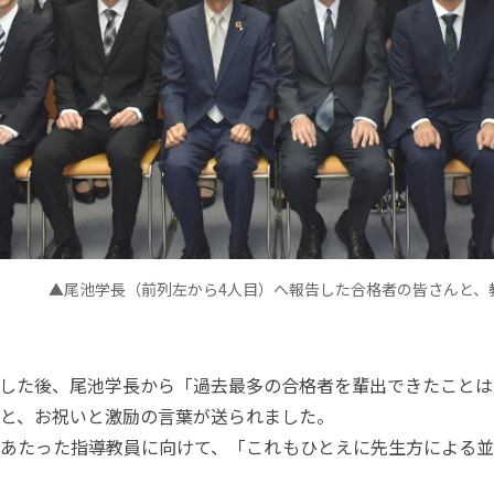
▲尾池学長（前列左から4人目）へ報告した合格者の皆さんと、
した後、尾池学長から「過去最多の合格者を輩出できたことは
と、お祝いと激励の言葉が送られました。
あたった指導教員に向けて、「これもひとえに先生方による並