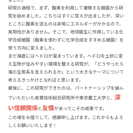
研究の過程で、まず、酸素を利用して増殖する細菌から研
究を始めました。
こちらはすぐに答えが出ましたが、深い
ところに酸素を送るのは非常にエネルギーがかかるので、
実用性がありません。
そこで、地球誕生に作用している化
学合成細菌（酸素を使わずに化学合成をすすめる細菌）を
使う方向に変えました。
まだ海底にはヘドロが溜まっています。ヘドロを土砂に変
え生物が住みやすい環境を整える研究が、「どうやったら
海の生態系を支えられるか」という大きなテーマについて
考えるきっかけとなればと思います。
最後に、この研究ができたのは、パートナーシップを結ん
深
でいただいた産業技術総合研究所や東京農工大学と、
い信頼関係
友情
と
があってこその成果です。
この場をお借りして、感謝申し上げます。これからもよろ
しくお願いいたします！