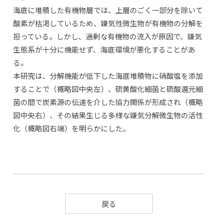
海底に堆積した有機物層では、上層のごく一部分を除いて
酸素が枯渇しているため、嫌気性微生物が有機物の分解を
担っている。しかし、過剰な有機物の流入が原因で、嫌気
生態系が十分に機能せず、海底環境が悪化することがあ
る。
本研究は、分解機能が低下した海底堆積物に硝酸塩を添加
することで（概略図中央左）、硫黄酸化細菌と硫酸還元細
菌の間で炭素源の伝達を介した協力関係が形成され（概略
図中央右）、その結果生じる多様な嫌気分解微生物の活性
化（概略図右端）を明らかにした。
戻る