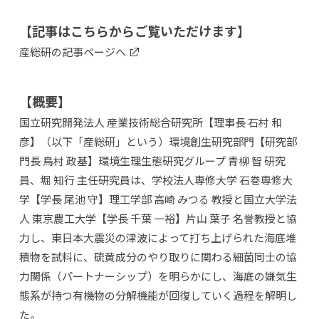
【記事はこちらからご覧いただけます】
産総研の記事ページへ
【概要】
国立研究開発法人 産業技術総合研究所【理事長 石村 和
彦】（以下「産総研」という）環境創生研究部門【研究部
門長 鳥村 政基】環境生理生態研究グループ 青柳 智 研究
員、堀 知行 主任研究員は、学校法人専修大学 石巻専修大
学【学長 尾池 守】理工学部 高崎 みつる 教授と国立大学法
人 東京農工大学【学長 千葉 一裕】片山 葉子 名誉教授と協
力し、東日本大震災の津波によって打ち上げられた海底堆
積物を試料に、硫黄成分のやり取りに関わる細菌同士の協
力関係（パートナーシップ）を明らかにし、海底の嫌気生
態系が持つ有機物の分解機能が回復していく過程を解明し
た。