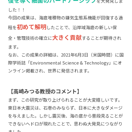
復を導く細菌のパートナーシップ
を大発見しま
した！！
今回の成果は、海底堆積物の嫌気生態系機能が回復する過
初めて解明
程を
したことで、沿岸域海底の新しい保
大きく貢献
全・管理技術の確立に
することが期待され
ます。
なお、この成果の詳細は、2021年6月3日（米国時間）に国
際学術誌「Environmental Science & Technology」にオ
ンライン掲載され、世界に発信されます。
【高崎みつる教授のコメント】
まず、この研究が取り上げられることが大変嬉しいです。
東日本大震災は、石巻のみならず、日本に大きなダメージ
を与えました。しかし震災後、海の底から普段見ることが
できないヘドロが現れたことで、思わぬ大発見につながり
ました。