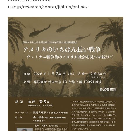
u.ac.jp/research/center/jinbun/online/