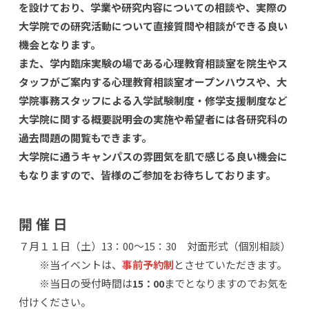
を設けており、学業や研究内容についての相談や、実際の
大学院での研究活動について直接質問や相談ができる良い
機会となります。
また、学内臨床実験の場である心理教育相談室を院生やス
タッフがご案内する心理教育相談室オープンハウスや、大
学院事務スタッフによる入学試験制度・修学支援制度など
大学院に関する概要説明会の実施や希望者には各研究科の
過去問題の閲覧もできます。
大学院に通うキャンパスの雰囲気を肌で感じる良い機会に
もなりますので、皆様のご参加をお待ちしております。
開 催 日
７月１１日（土）13：00～15：30 対面形式（個別相談）
※当イベントは、
事前予約制
とさせていただきます。
※当日の受付時間は
までとなりますのでお気を
15：00
付けください。