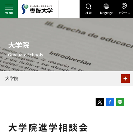
検索
language
アクセス
センディナビ
センディナビTOP
大学院
大学院進学相談会