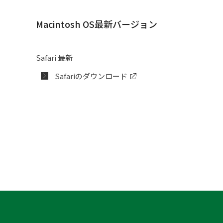
2002年度
テニス部
法科大学院入試情報
Macintosh OS最新バージョン
広報誌の年間購読
東洋伝拳法部
virtualoc
日本拳法部
Safari 最新
Safariのダウンロード
馬術部
バスケットボール
バドミントン部
バレーボール部
ハンドボール部
フィギュアスケー