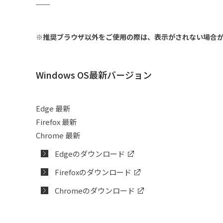
学生生活ONLINE
2011年度
少林寺拳法部
東京12大学オフィシャルサイト
箱根駅伝応援サイト
2010年度
水泳部
資料請求(入学ガイド)
※
推奨ブラウザ以外をご使用の際は、表示がされない場合
2009年度
スキー部
高校教員の方へ
Windows OS最新バージョン
2008年度
スピードスケート
受験生の保護者・保証人の方へ
2007年度
相撲部
Edge 最新
入学センターインフォメーション
Firefox 最新
2006年度
カヌー部
FAQ よくあるご質問
Chrome 最新
Edgeのダウンロード
2005年度
ソフトテニス部
お問い合わせ
Firefoxのダウンロード
2004年度
体操部
入学試験要項（入学ガイドからのリ
ンク用）
Chromeのダウンロード
2003年度
卓球部
大学院入試情報