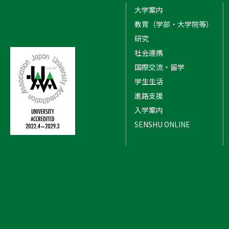
大学案内
【SDGs】ソーシャルビジネスの研
教育（学部・大学院等）
究
研究
【SDGs】商学部の学士課程
社会連携
国際交流・留学
【SDGs】関係性マーケティングお
よび地域マーケティング（2019年カ
学生生活
リまではリレーションシップマーケ
ティングⅠ・Ⅱ）
進路支援
入学案内
【SDGs】ゼミナールにおける地域
コミュニティと連携した地域資源の
SENSHU ONLINE
発掘・発信
【SDGs】地域情報のデジタルアー
カイブ化と地域活性化：神田神保町
を事例にした効果的な収集・共有・
発信の方法の検討
【SDGs】地域商業・商店街の持続
可能性・多様性・コミュニティ対応
力に関する研究（科研費などによる
共同研究）
【SDGs】食品ロス削減のための社