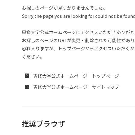
大学を知るコンテンツ
Siデータサイエンス教育プログラム
研究機関・センター
専修大学カップ
短期留学生受入れプログラム
保健室
卒業生の方
過去問題
広告・出版
キャンパス整備・
広報アーカイブ
商学研究科
FAQ
資格課程年報
シラバス（学部）
法学研究所
国際交流協定校等
寮内留学プログラ
東京グローバル・
成績評価と通知
購買会
学生教育研究災害
その他の奨学金
資格取得支援
2020年度
弓道部
者
報
4月廃止）
究センター
寄付者ご芳名・報
文学部
お探しのページが見つかりませんでした。
令和4年度東南ア
Information for Prospective
複式簿記普及事業
ン・スタディツア
Sorry,the page you are looking for could not be found
情報公開
社会知性開発研究センター
社会連携ONLINE
学生相談室
進路支援ONLINE
入試イベント
専大スポーツ
学部・研究科の設
関連諸規程（寄附
研究支援・助成制
施設紹介
科目等履修生制度
シラバス（大学院
スポーツ研究所
情報公開
授業時間
遺失物・拾得物の
奨励制度
国際交流・留学
2019年度
剣道部
専修大学創立140
Students
ー
ネットワーク情報
創立30年記念事業
令和4年度オンラ
四川・ローカルリ
ログラム申込フォ
学校法人専修大学
研究ONLINE
国際交流・留学ONLINE
障がい学生支援室
専修ムービー
カレンダー
専修大学公式ホームページにアクセスいただきありがと
創立130年記念事
学びのガイド
LINK一覧
資格課程ONLINE
学術機関リポジト
情報科学研究所
寄付講座
災害時対応
教育ローン
2018年度
ゴルフ部
ーション研究セン
人間科学部
専修大学 留学生
お探しの
ページのURLが変更・
削除された可能性があり
ォーム
オリエンテーショ
SENSHU NAVI（受験生向けWEBマ
ご支援をお考えの方
専修のゼミナール
フォーム
キャンパス・ハラスメント対策室
専修大学への取材をお考えの皆様へ
140周年記念「躍
学生生活ガイド
法科大学院ONLIN
研究者情報データ
自然科学研究所
住まいのサポート
2017年度
サッカー部
恐れ入りますが、トップページからアクセスいただくか
（一部）
ガジン／毎月配信）
国際コミュニケー
ください。
神田高層新校舎(10
採用情報
通学・生活サポート
入学案内
in Campus
CALL教室・外国
GPS-Academic
海外渡航時の安全
2016年度
山岳部
学科紹介動画
館)建設
二部（夜間部）
専修大学バーチャル背景・
専修大学公式ホームページ トップページ
学費
専修大学の障がい
大学院リカレント
respon
心理学実験室
教育開発支援NEWS
2015年度
自動車部
模擬授業（夢ナビ動画）
PowerPointテンプレート
専修大学公式ホームページ サイトマップ
令和6年能登半島地震に対する本学
新型コロナウイル
奨学金・教育ローン
心理教育相談室
デジタル窓口（教
データ・コレクシ
2014年度
射撃部
デジタルパンフレット
の対応について
取り組み
ウクライナからの避難学生への支援
課外活動
学事暦（年間スケ
各学期の初回授業
2013年度
柔道部
YouTube公式チャンネル
について／Support for Ukrainian
Students
推奨ブラウザ
ボランティア活動
2012年度
準硬式野球部
専修大学ドットコム（朝日新聞
パリ五輪・パラリンピック2024にチ
DIGITAL)
ャレンジする専大アスリートたち