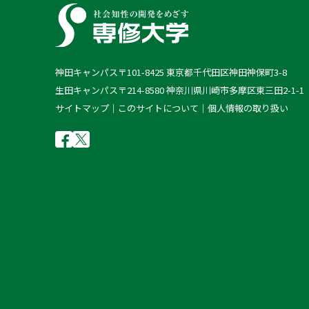
フェンシング部
ボウリング部
神田キャンパス
〒101-8425 東京都千代田区神田神保町3-8
ボクシング部
生田キャンパス
〒214-8580 神奈川県川崎市多摩区東三田2-1-1
サイトマップ
このサイトについて
個人情報の取り扱い
ホッケー同好会
ボディビル部
野球部
ヨット部
ラグビー部
陸上競技部